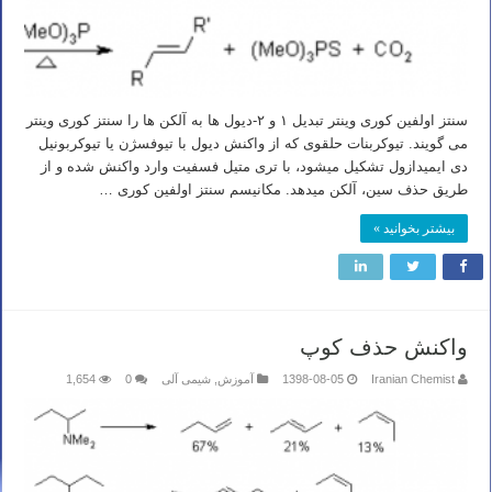
سنتز اولفین کوری وینتر تبدیل ۱ و ۲-دیول ها به آلکن ها را سنتز کوری وینتر
می گویند. تیوکربنات حلقوی که از واکنش دیول با تیوفسژن یا تیوکربونیل
دی ایمیدازول تشکیل میشود، با تری متیل فسفیت وارد واکنش شده و از
طریق حذف سین، آلکن میدهد. مکانیسم سنتز اولفین کوری …
بیشتر بخوانید »
واکنش حذف کوپ
Iranian Chemist
1398-08-05
آموزش
,
شیمی آلی
0
1,654