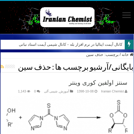
کانال آیمت ایتالیا در نرم افزار بله – کانال شیمی آیمت استاد نباتی
خانه
/
برچسب:
حذف سین
بایگانی/آرشیو برچسب ها :
حذف سین
سنتز اولفین کوری وینتر
Iranian Chemist
1398-10-08
آموزش
,
شیمی آلی
0
1,143