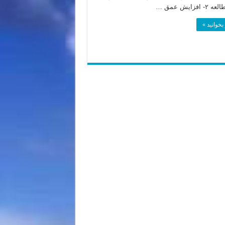
افزایش عمق …
بخوانید »