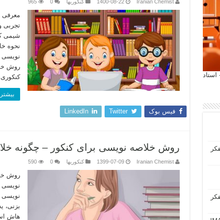
Iranian Chemist
1400-08-22
کنکوریها
0
965
معرفی ا
تجربی و
شیمی کن
نحوه خل
نویسی و
روش خلا
 آیمت 2027 ایتالیا - استاد
کنکوری
بیشتر 
فیس بوک
Twitter
LinkedIn
روش خلاصه نویسی برای کنکور – چگونه خلا
فکر
Iranian Chemist
1399-07-09
کنکوریها
0
590
روش خلا
نویسی ک
نویسی م
فکر
بزنی، ی