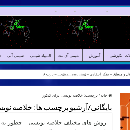
مقالات علمی
مقالات انگیزشی
آموزش
شیمی آی مت
المپیاد شیمی
لات انگیزشی
آموزش
شیمی آی مت
المپیاد شیمی
شیمی آلی
ش
کر انتقادی – Logical reasoning – پارت ۸
خانه
/
برچسب:
خلاصه نویسی برای کنکور
بایگانی/آرشیو برچسب ها :
خلاصه نویس
روش های مختلف خلاصه نویسی – چطور به 