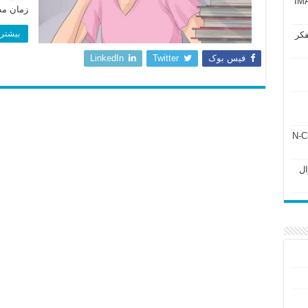
آزمون IMAT 2025
زمان مطالعه ۲- 
بیشتر 
فکر
فیس بوک
Twitter
LinkedIn
ل ۲۴۳ فصل ۲ جزوه N-Chem
Subato – سوال