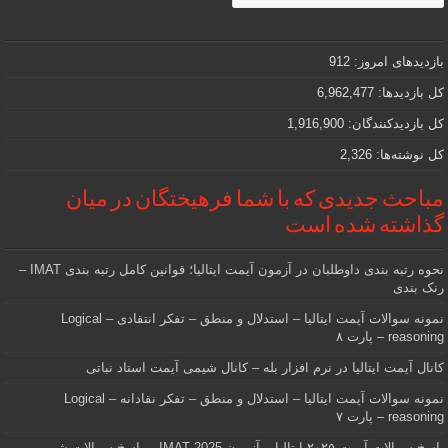
و
مهمی
که
دنبالش
بازدیدهای امروز:
912
هستید
کل بازدیدها:
6,962,477
کل بازدیدکنند‌گان:
1,916,900
کل نوشته‌ها:
2,326
مباحث جدیدی که با شما فرهیختگان در میان
گذاشته شده است
نحوه رتبه بندی داوطلبان در آزمون آیمت ایتالیا؛ قوانین کامل رتبه بندی IMAT –
رنک بندی
نمونه سوالات آیمت ایتالیا – استدلال و منطق – تفکر انتقادی – Logical
reasoning – پارت ۸
کانال آیمت ایتالیا در نرم افزار بله – کانال شیمی آیمت استاد نباتی
نمونه سوالات آیمت ایتالیا – استدلال و منطق – تفکر نقادانه – Logical
reasoning – پارت ۷
پاسخ سوالات آیمت ۲۰۲۵ ایتالیا – آزمون IMAT 2025 – پاسخ سوالات شیمی