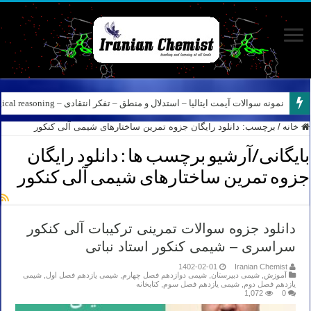
نمونه سوالات آیمت ایتالیا – استدلال و منطق – تفکر انتقادی – Logical reasoning – پارت ۸
خانه
/
برچسب:
دانلود رایگان جزوه تمرین ساختارهای شیمی آلی کنکور
بایگانی/آرشیو برچسب ها :
دانلود رایگان
جزوه تمرین ساختارهای شیمی آلی کنکور
دانلود جزوه سوالات تمرینی ترکیبات آلی کنکور
سراسری – شیمی کنکور استاد نباتی
1402-02-01
Iranian Chemist
آموزش
,
شیمی دبیرستان
,
شیمی دوازدهم فصل چهارم
,
شیمی یازدهم فصل اول
,
شیمی
یازدهم فصل دوم
,
شیمی یازدهم فصل سوم
,
کتابخانه
1,072
0