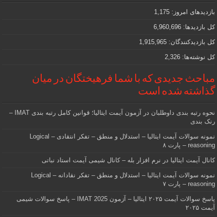
که
دنبالش
بازدیدهای امروز:
1,175
هستید
کل بازدیدها:
6,960,696
کل بازدیدکنند‌گان:
1,915,965
کل نوشته‌ها:
2,326
مباحث جدیدی که با شما فرهیختگان در میان
گذاشته شده است
نحوه رتبه بندی داوطلبان در آزمون آیمت ایتالیا؛ قوانین کامل رتبه بندی IMAT –
رنک بندی
نمونه سوالات آیمت ایتالیا – استدلال و منطق – تفکر انتقادی – Logical
reasoning – پارت ۸
کانال آیمت ایتالیا در نرم افزار بله – کانال شیمی آیمت استاد نباتی
نمونه سوالات آیمت ایتالیا – استدلال و منطق – تفکر نقادانه – Logical
reasoning – پارت ۷
پاسخ سوالات آیمت ۲۰۲۵ ایتالیا – آزمون IMAT 2025 – پاسخ سوالات شیمی
آیمت ۲۰۲۵