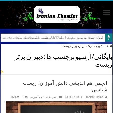
نمونه سوالات آیمت ایتالیا – استدلال و منطق – تفکر نقادانه – Logical reasoning – پارت ۷
کانال آیمت ایتالیا در نرم افزار بله – کانال شیمی آیمت استاد نباتی
خانه
/
برچسب:
دبیران برتر زیست
بایگانی/آرشیو برچسب ها :
دبیران برتر
زیست
انجمن هم اندیشی دانش آموزان: زیست
شناسی
Iranian Chemist
1398-12-18
انجمن های دانش آموزی
0
874