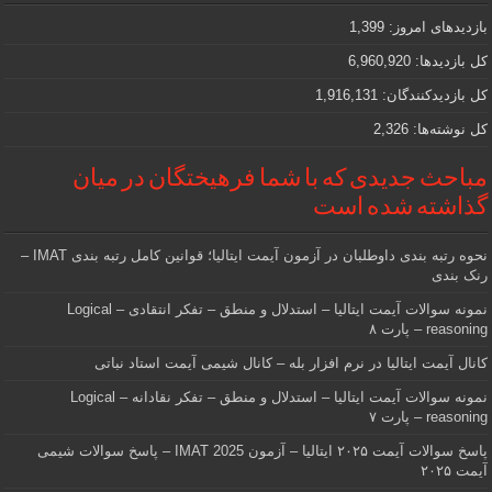
که
دنبالش
بازدیدهای امروز:
1,399
هستید
کل بازدیدها:
6,960,920
کل بازدیدکنند‌گان:
1,916,131
کل نوشته‌ها:
2,326
مباحث جدیدی که با شما فرهیختگان در میان
گذاشته شده است
نحوه رتبه بندی داوطلبان در آزمون آیمت ایتالیا؛ قوانین کامل رتبه بندی IMAT –
رنک بندی
نمونه سوالات آیمت ایتالیا – استدلال و منطق – تفکر انتقادی – Logical
reasoning – پارت ۸
کانال آیمت ایتالیا در نرم افزار بله – کانال شیمی آیمت استاد نباتی
نمونه سوالات آیمت ایتالیا – استدلال و منطق – تفکر نقادانه – Logical
reasoning – پارت ۷
پاسخ سوالات آیمت ۲۰۲۵ ایتالیا – آزمون IMAT 2025 – پاسخ سوالات شیمی
آیمت ۲۰۲۵