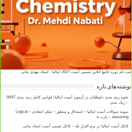
ثبت نام دوره جامع آنلاین شیمی آیمت 2027 ایتالیا - استاد مهدی نباتی
نوشته‌های تازه
نحوه رتبه بندی داوطلبان در آزمون آیمت ایتالیا؛ قوانین کامل رتبه بندی IMAT
– رنک بندی
نمونه سوالات آیمت ایتالیا – استدلال و منطق – تفکر انتقادی – Logical
reasoning – پارت ۸
کانال آیمت ایتالیا در نرم افزار بله – کانال شیمی آیمت استاد نباتی