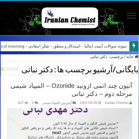
کانال آیمت ایتالیا در نرم افزار بله – کانال شیمی آیمت استاد نباتی
خانه
/
برچسب:
دکتر نباتی
بایگانی/آرشیو برچسب ها :
دکتر نباتی
آنیون چند اتمی ازونید Ozonide – المپیاد شیمی
مرحله دوم – دکتر نباتی
Iranian Chemist
1402-09-25
آموزش
,
المپیاد شیمی
0
617