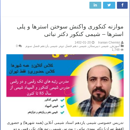
موازنه کنکوری واکنش سوختن استرها و پلی
استرها – شیمی کنکور دکتر نباتی
1402-01-20
Iranian Chemist
آموزش
,
شیمی دبیرستان
,
شیمی دهم فصل دوم
,
شیمی یازدهم فصل سوم
0
1,748
تدریس خصوصی شیمی یازدهم استاد شیمی آنلاین (همه شهرها) و حضوری
(فقط تهران) دکتر مهدی نباتی – مدرس شیمی رتبه های تک رقمی و دو