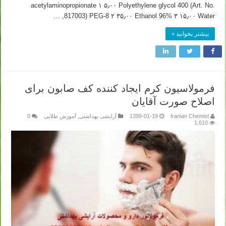
acetylaminopropionate ۱ ۵٫۰۰ Polyethylene glycol 400 (Art. No.
817003) PEG-8 ۲ ۳۵٫۰۰ Ethanol 96% ۳ ۱۵٫۰۰ Water, …
بیشتر بخوانید »
فرمولاسیون کرم ایجاد کننده کف صابون برای
اصلاح صورت آقایان
Iranian Chemist
1399-01-19
آرایشی بهداشتی
,
آموزش طلایی
0
1,610