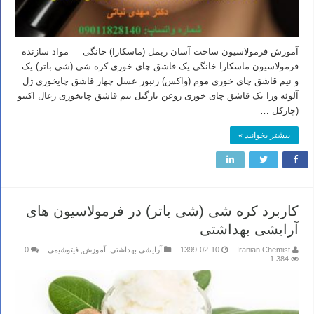
آموزش فرمولاسیون ساخت آسان ریمل (ماسکارا) خانگی مواد سازنده
فرمولاسیون ماسکارا خانگی یک قاشق چای خوری کره شی (شی باتر) یک
و نیم قاشق چای خوری موم (واکس) زنبور عسل چهار قاشق چایخوری ژل
آلوئه ورا یک قاشق چای خوری روغن نارگیل نیم قاشق چایخوری زغال اکتیو
(چارکل …
بیشتر بخوانید »
کاربرد کره شی (شی باتر) در فرمولاسیون های
آرایشی بهداشتی
Iranian Chemist
1399-02-10
آرایشی بهداشتی
,
آموزش
,
فیتوشیمی
0
1,384