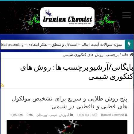
نمونه سوالات آیمت ایتالیا – استدلال و منطق – تفکر انتقادی – Logical reasoning – پارت ۸
خانه
/
برچسب:
روش های کنکوری شیمی
بایگانی/آرشیو برچسب ها :
روش های
کنکوری شیمی
پنج روش طلایی و سریع برای تشخیص مولکول
های قطبی و ناقطبی در شیمی
Iranian Chemist
1400-03-18
آموزش
,
شیمی دبیرستان
0
5,859