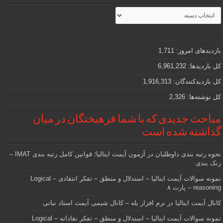
مطالب
جذاب
و
مهمی
که
دنبالش
بازدیدهای امروز:
1,711
هستید
کل بازدیدها:
6,961,232
کل بازدیدکنند‌گان:
1,916,313
کل نوشته‌ها:
2,326
مباحث جدیدی که با شما فرهیختگان در میان
گذاشته شده است
نحوه رتبه بندی داوطلبان در آزمون آیمت ایتالیا؛ قوانین کامل رتبه بندی IMAT –
رنک بندی
نمونه سوالات آیمت ایتالیا – استدلال و منطق – تفکر انتقادی – Logical
reasoning – پارت ۸
کانال آیمت ایتالیا در نرم افزار بله – کانال شیمی آیمت استاد نباتی
نمونه سوالات آیمت ایتالیا – استدلال و منطق – تفکر نقادانه – Logical