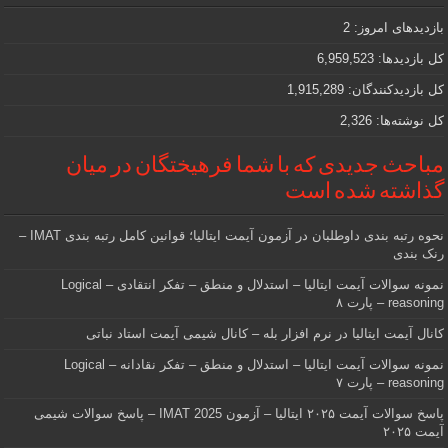
که
دنبالش
بازدیدهای امروز:
2
هستید
کل بازدیدها:
6,959,523
کل بازدیدکنند‌گان:
1,915,289
کل نوشته‌ها:
2,326
مباحث جدیدی که با شما فرهیختگان در میان
گذاشته شده است
نحوه رتبه بندی داوطلبان در آزمون آیمت ایتالیا؛ قوانین کامل رتبه بندی IMAT –
رنک بندی
نمونه سوالات آیمت ایتالیا – استدلال و منطق – تفکر انتقادی – Logical
reasoning – پارت ۸
کانال آیمت ایتالیا در نرم افزار بله – کانال شیمی آیمت استاد نباتی
نمونه سوالات آیمت ایتالیا – استدلال و منطق – تفکر نقادانه – Logical
reasoning – پارت ۷
پاسخ سوالات آیمت ۲۰۲۵ ایتالیا – آزمون IMAT 2025 – پاسخ سوالات شیمی
آیمت ۲۰۲۵