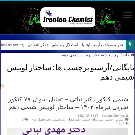
نمونه سوالات آیمت ایتالیا – استدلال و منطق – تفکر انتقادی – Logical reasoning – پارت ۸
خانه
/
برچسب:
ساختار لوییس شیمی دهم
بایگانی/آرشیو برچسب ها :
ساختار لوییس
شیمی دهم
شیمی کنکور دکتر نباتی – تحلیل سوال ۷۷ کنکور
تجربی تیرماه ۱۴۰۲ – ساختار لوییس شیمی دهم
1402-05-31
Iranian Chemist
آموزش
,
شیمی دبیرستان
,
شیمی دهم فصل اول
,
شیمی دهم فصل دوم
0
7,137