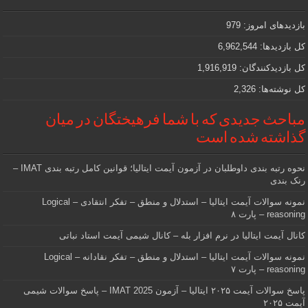
مهمی
که
دنبالش
بازدیدهای امروز:
979
هستید
کل بازدیدها:
6,962,544
کل بازدیدکنند‌گان:
1,916,919
کل نوشته‌ها:
2,326
مباحث جدیدی که با شما فرهیختگان در میان
گذاشته شده است
نحوه رتبه بندی داوطلبان در آزمون آیمت ایتالیا؛ قوانین کامل رتبه بندی IMAT –
رنک بندی
نمونه سوالات آیمت ایتالیا – استدلال و منطق – تفکر انتقادی – Logical
reasoning – پارت ۸
کانال آیمت ایتالیا در نرم افزار بله – کانال شیمی آیمت استاد نباتی
نمونه سوالات آیمت ایتالیا – استدلال و منطق – تفکر نقادانه – Logical
reasoning – پارت ۷
پاسخ سوالات آیمت ۲۰۲۵ ایتالیا – آزمون IMAT 2025 – پاسخ سوالات شیمی
آیمت ۲۰۲۵