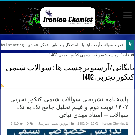
نمونه سوالات آیمت ایتالیا – استدلال و منطق – تفکر انتقادی – Logical reasoning – پارت ۸
خانه
/
برچسب:
سوالات شیمی کنکور تجربی 1402
بایگانی/آرشیو برچسب ها :
سوالات شیمی
کنکور تجربی 1402
پاسخنامه تشریحی سوالات شیمی کنکور تجربی
۱۴۰۲ نوبت دوم و فیلم تحلیل جامع تک به تک
سوالات – استاد مهدی نباتی
Iranian Chemist
1402-04-19
آموزش
,
شیمی دبیرستان
0
2,319