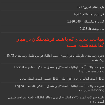
که
دنبالش
بازدیدهای امروز:
171
هستید
کل بازدیدها:
6,961,736
کل بازدیدکنند‌گان:
1,916,648
کل نوشته‌ها:
2,326
مباحث جدیدی که با شما فرهیختگان در میان
گذاشته شده است
نحوه رتبه بندی داوطلبان در آزمون آیمت ایتالیا؛ قوانین کامل رتبه بندی IMAT –
رنک بندی
نمونه سوالات آیمت ایتالیا – استدلال و منطق – تفکر انتقادی – Logical
reasoning – پارت ۸
کانال آیمت ایتالیا در نرم افزار بله – کانال شیمی آیمت استاد نباتی
نمونه سوالات آیمت ایتالیا – استدلال و منطق – تفکر نقادانه – Logical
reasoning – پارت ۷
پاسخ سوالات آیمت ۲۰۲۵ ایتالیا – آزمون IMAT 2025 – پاسخ سوالات شیمی
آیمت ۲۰۲۵