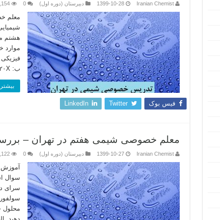
Iranian Chemist
1399-10-28
دبیرستان (دوره اول)
0
,154
معلم خ
شیمیایی
هشتم مد
موارد خ
ب: ۲۰۲۰X و ۲۱۲۰Y ج: ۱۰۱۶X و ۱۲۱۶Y …
بیشتر 
فیس بوک
Twitter
LinkedIn
معلم خصوصی شیمی هفتم در تهران – بررسی 
Iranian Chemist
1399-10-27
دبیرستان (دوره اول)
0
,122
آموزش 
سوال اس
سرای دا
محلول ج
دهید. الف: