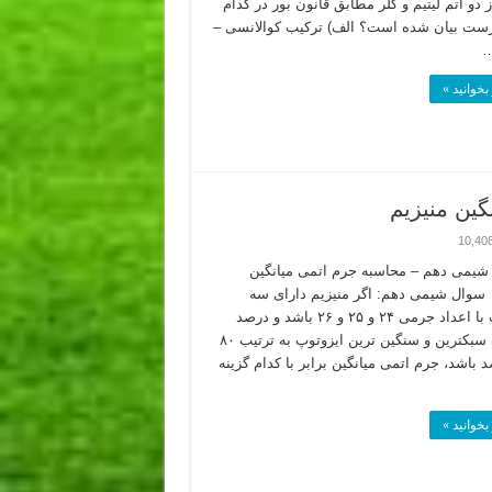
دو اتم لیتیم و کلر مطابق قانون بور در کدام
رست بیان شده است؟ الف) ترکیب کوالانسی –
بخوانید »
ین منیزیم
10,40
یمی دهم – محاسبه جرم اتمی میانگین
سوال شیمی دهم: اگر منیزیم دارای سه
ایزوتوپ با اعداد جرمی ۲۴ و ۲۵ و ۲۶ باشد و درصد
فراوانی سبکترین و سنگین ترین ایزوتوپ به ترتیب ۸۰
رصد باشد، جرم اتمی میانگین برابر با کدام گزینه
بخوانید »