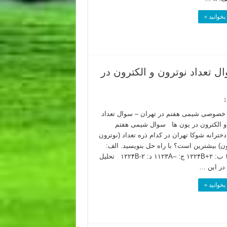
بخوانید »
تعداد نوترون و الکترون در
1
صوصی شیمی هفتم در تهران – سوال تعداد
و الکترون در یون ها سوال شیمی هفتم
خترانه شوکا تهران در کدام ذره تعداد (نوترون
ون) بیشترین است؟ با راه حل بنویسید. الف:
+۱۱۲۳A ب: ۲+۱۲۲۴B ج: –۱۱۲۳A د: ۲-۱۲۲۴B تحلیل
 در این …
بخوانید »