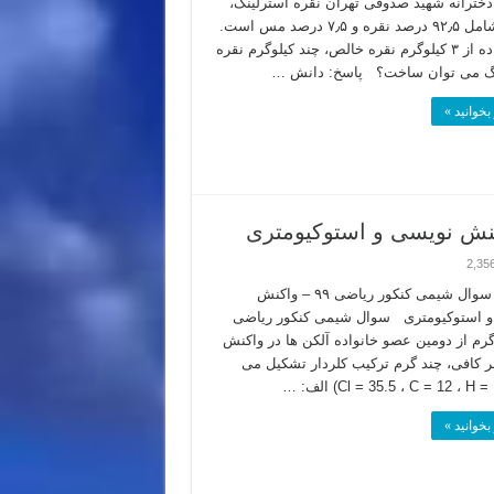
خترانه شهید صدوقی تهران نقره استرلینگ،
آلیاژی شامل ۹۲٫۵ درصد نقره و ۷٫۵ درصد مس است.
با استفاده از ۳ کیلوگرم نقره خالص، چند کیلوگرم نقره
نگ می توان ساخت؟ پاسخ: دانش …
بخوانید »
2,35
بررسی سوال شیمی کنکور ریاضی ۹۹ – واکنش
و استوکیومتری سوال شیمی کنکور ریاضی
۹ ۸٫۴ گرم از دومین عصو خانواده آلکن ها در واکنش
کلر کافی، چند گرم ترکیب کلردار تشکیل می
بخوانید »