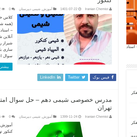
کنکور
Iranian Chemist
1401-07-22
آموزش
,
شیمی دبیرستان
0
2
کلاس خ
(همه شه
– استاد
آنلاین 
شیراز ر
 آیمت 2027 ایتالیا - استاد
ساری با
سوال ا
بیشتر 
فیس بوک
Twitter
LinkedIn
فکر
مدرس خصوصی شیمی دهم – حل سوال امتحا
تهران
Iranian Chemist
1399-11-24
آموزش
,
شیمی دبیرستان
0
5
فکر
آموزش 
کنکور ت