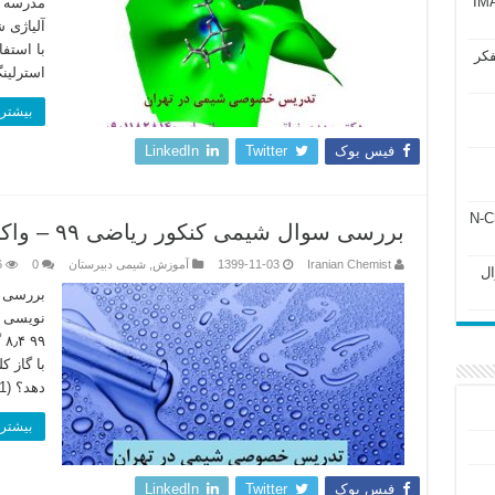
آزمون IMAT 2025
مدرسه د
فکر
استرلی
بیشتر 
فیس بوک
Twitter
LinkedIn
ل ۲۴۳ فصل ۲ جزوه N-Chem
بررسی سوال شیمی کنکور ریاضی ۹۹ – واکنش نویسی و استوکیومتری
Iranian Chemist
1399-11-03
آموزش
,
شیمی دبیرستان
0
6
Subato – سوال
نویسی 
۹
با گاز 
دهد؟ (Cl = 35.5 ، C = 12 ، H = 1) الف: …
بیشتر 
فیس بوک
Twitter
LinkedIn