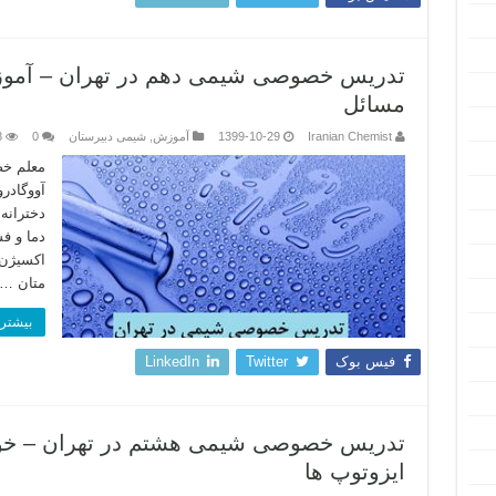
تدریس خصوصی شیمی دهم در تهران – آموزش
مسائل
Iranian Chemist
1399-10-29
آموزش
,
شیمی دبیرستان
0
8
معلم خص
آووگاد
اکسیژن 
متان …
بیشتر 
فیس بوک
Twitter
LinkedIn
تدریس خصوصی شیمی هشتم در تهران – خوا
ایزوتوپ ها