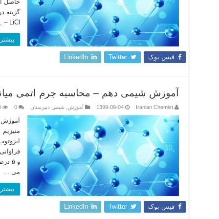
حاصل از 
گزینه د
LiCl – …
بیشتر 
فیس بوک
Twitter
LinkedIn
آموزش شیمی دهم – محاسبه جرم اتمی میانگ
Iranian Chemist
1399-09-04
آموزش
,
شیمی دبیرستان
0
8
آموزش ش
منیزیم 
و ۵ د
می …
بیشتر 
فیس بوک
Twitter
LinkedIn