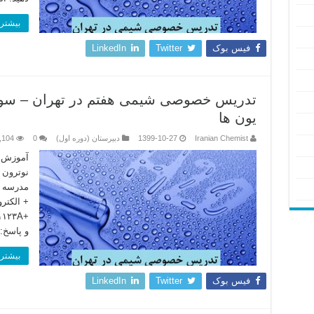
بیشتر 
فیس بوک
Twitter
LinkedIn
تدریس خصوصی شیمی هفتم در تهران – سوال 
یون ها
Iranian Chemist
1399-10-27
دبیرستان (دوره اول)
0
,104
آموزش خ
نوترون 
مدرسه د
+ الکتر
و پاسخ:
بیشتر 
فیس بوک
Twitter
LinkedIn