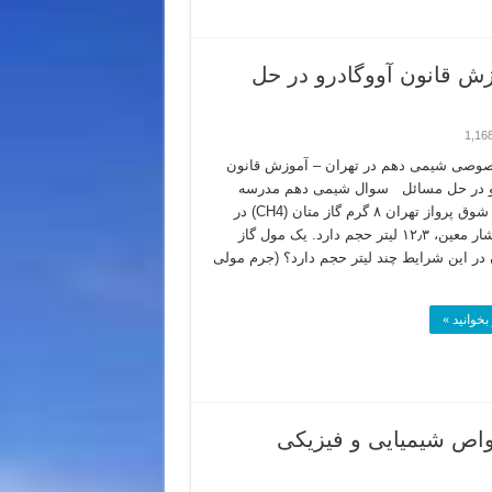
 قانون آووگادرو در حل
1,16
وصی شیمی دهم در تهران – آموزش قانون
رو در حل مسائل سوال شیمی دهم مدرسه
دخترانه شوق پرواز تهران ۸ گرم گاز متان (CH4) در
دما و فشار معین، ۱۲٫۳ لیتر حجم دارد. یک مول گاز
در این شرایط چند لیتر حجم دارد؟ (جرم مولی
بخوانید »
ص شیمیایی و فیزیکی