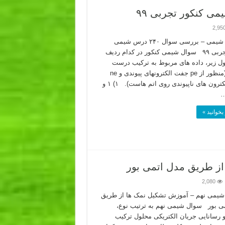
2,95
آموزش شیمی – بررسی سوال ۲۴۰ درس شیمی
کنکور تجربی ۹۹ سوال شیمی کنکور در کدام ردیف
ل زیر، داده های مربوط به ترکیب درست
است؟ (منظور از pe جفت الکترونهای پیوندی و ne
جفت الکترون های ناپیوندی روی اتم هاست). ۱) ۱ و
بخوانید »
ز طریق مدل اتمی بور
2,080
یمی نهم – آموزش تشکیل نمک ها از طریق
ی بور سوال شیمی نهم به ترتیب نوع،
 رسانایی جریان الکتریکی محلول ترکیب