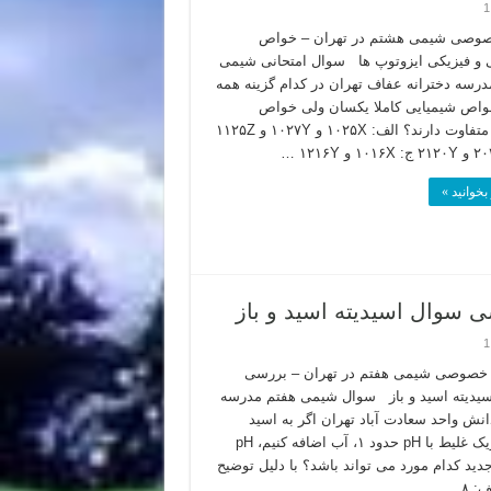
1
صوصی شیمی هشتم در تهران – خواص
 و فیزیکی ایزوتوپ ها سوال امتحانی شیمی
رسه دخترانه عفاف تهران در کدام گزینه همه
واص شیمیایی کاملا یکسان ولی خواص
فیزیکی متفاوت دارند؟ الف: ۱۰۲۵X و ۱۰۲۷Y و ۱۱۲۵Z
بخوانید »
سوال اسیدیته اسید و باز
1
خصوصی شیمی هفتم در تهران – بررسی
یدیته اسید و باز سوال شیمی هفتم مدرسه
نش واحد سعادت آباد تهران اگر به اسید
سولفوریک غلیط با pH حدود ۱، آب اضافه کنیم، pH
دید کدام مورد می تواند باشد؟ با دلیل توضیح
 ۸ …