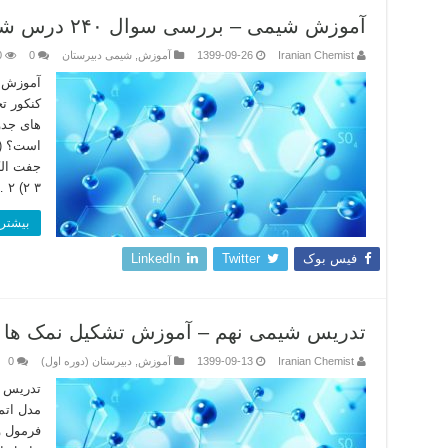
آموزش شیمی – بررسی سوال ۲۴۰ درس شیمی کنکور تجربی ۹۹
Iranian Chemist
1399-09-26
آموزش
,
شیمی دبیرستان
0
0
های جدو
۳ ۲) ۲ …
بیشتر 
فیس بوک
Twitter
LinkedIn
تدریس شیمی نهم – آموزش تشکیل نمک ها ا
Iranian Chemist
1399-09-13
آموزش
,
دبیرستان (دوره اول)
0
تدریس ش
مدل اتم
فرمول و