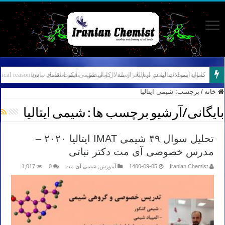
نمونه سوالات آیمت ایتالیا – استدلال و منطق – تفکر انتقادی – Logical reasoning – پارت ۸
کانال آیمت ایتالیا در نرم افزار بله – کانال شیمی آیمت استاد نباتی
خانه
/
برچسب:
شیمی ایتالیا
بایگانی/آرشیو برچسب ها :
شیمی ایتالیا
تحلیل سوال ۴۹ شیمی IMAT ایتالیا ۲۰۲۰ –
مدرس خصوصی آی مت دکتر نباتی
Iranian Chemist
1400-09-05
آموزش
,
شیمی آی مت
0
1,017