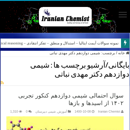
نمونه سوالات آیمت ایتالیا – استدلال و منطق – تفکر انتقادی – Logical reasoning – پارت ۸
کانال آیمت ایتالیا در نرم افزار بله – کانال شیمی آیمت استاد نباتی
خانه
/
برچسب:
شیمی دوازدهم دکتر مهدی نباتی
بایگانی/آرشیو برچسب ها :
شیمی
دوازدهم دکتر مهدی نباتی
سوال احتمالی شیمی دوازدهم کنکور تجربی
۱۴۰۲ از اسیدها و بازها
Iranian Chemist
1400-10-08
آموزش
,
شیمی دبیرستان
0
1,310