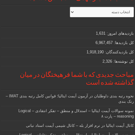
مطالب
جذاب
و
مهمی
که
دنبالش
بازدیدهای امروز:
1,631
هستید
کل بازدیدها:
6,967,457
کل بازدیدکنند‌گان:
1,918,190
کل نوشته‌ها:
2,326
مباحث جدیدی که با شما فرهیختگان در میان
گذاشته شده است
نحوه رتبه بندی داوطلبان در آزمون آیمت ایتالیا؛ قوانین کامل رتبه بندی IMAT –
رنک بندی
نمونه سوالات آیمت ایتالیا – استدلال و منطق – تفکر انتقادی – Logical
reasoning – پارت ۸
کانال آیمت ایتالیا در نرم افزار بله – کانال شیمی آیمت استاد نباتی
نمونه سوالات آیمت ایتالیا – استدلال و منطق – تفکر نقادانه – Logical