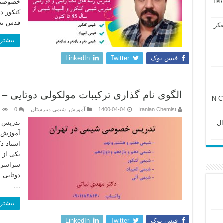
آزمون IMAT 2025
خصوصی 
کنکور 
قدس تد
فکر
بیشتر 
فیس بوک
Twitter
LinkedIn
الگوی نام گذاری ترکیبات مولکولی دوتایی –
ل ۲۴۳ فصل ۲ جزوه N-Chem
Iranian Chemist
1400-04-04
آموزش
,
شیمی دبیرستان
0
4
Subato – سوال
تدریس آ
آموزش م
استاد د
یکی از 
سراسری،
دوتایی 
…
بیشتر 
فیس بوک
Twitter
LinkedIn