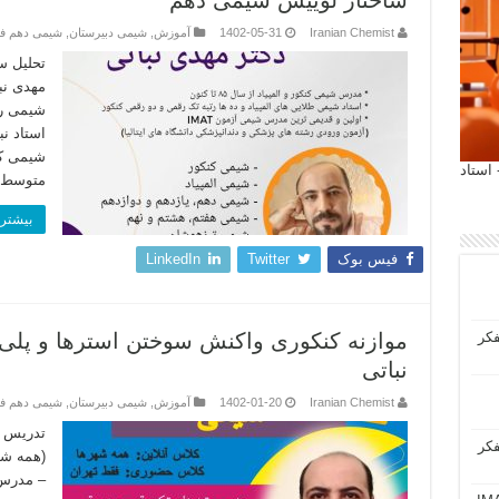
ساختار لوییس شیمی دهم
Iranian Chemist
1402-05-31
آموزش
,
شیمی دبیرستان
,
شیمی دهم ف
مهدی نب
شیمی رت
 آیمت 2027 ایتالیا - استاد
متوسط 
بیشتر 
فیس بوک
Twitter
LinkedIn
فکر
موازنه کنکوری واکنش سوختن استرها و پلی 
نباتی
Iranian Chemist
1402-01-20
آموزش
,
شیمی دبیرستان
,
شیمی دهم ف
تدریس خ
فکر
(همه شه
– مدرس 