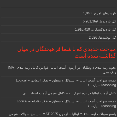
مهمی
که
دنبالش
بازدیدهای امروز:
1,848
هستید
کل بازدیدها:
6,961,369
کل بازدیدکنند‌گان:
1,916,410
کل نوشته‌ها:
2,326
مباحث جدیدی که با شما فرهیختگان در میان
گذاشته شده است
نحوه رتبه بندی داوطلبان در آزمون آیمت ایتالیا؛ قوانین کامل رتبه بندی IMAT –
رنک بندی
نمونه سوالات آیمت ایتالیا – استدلال و منطق – تفکر انتقادی – Logical
reasoning – پارت ۸
کانال آیمت ایتالیا در نرم افزار بله – کانال شیمی آیمت استاد نباتی
نمونه سوالات آیمت ایتالیا – استدلال و منطق – تفکر نقادانه – Logical
reasoning – پارت ۷
پاسخ سوالات آیمت ۲۰۲۵ ایتالیا – آزمون IMAT 2025 – پاسخ سوالات شیمی