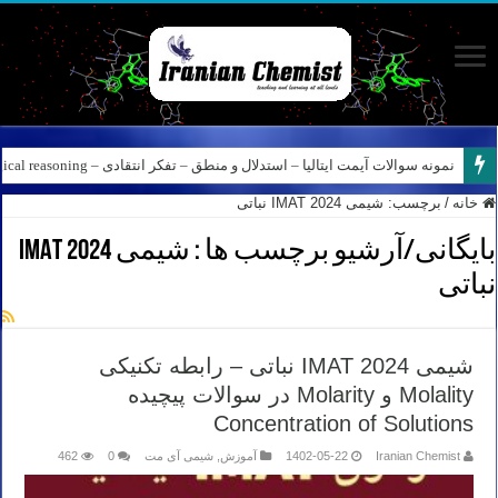
نمونه سوالات آیمت ایتالیا – استدلال و منطق – تفکر انتقادی – Logical reasoning – پارت ۸
کانال آیمت ایتالیا در نرم افزار بله – کانال شیمی آیمت استاد نباتی
خانه
/
برچسب:
شیمی IMAT 2024 نباتی
بایگانی/آرشیو برچسب ها :
شیمی IMAT 2024
نباتی
شیمی IMAT 2024 نباتی – رابطه تکنیکی
Molality و Molarity در سوالات پیچیده
Concentration of Solutions
Iranian Chemist
1402-05-22
آموزش
,
شیمی آی مت
0
462