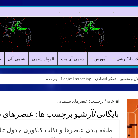
مقالات علمی
مقالات انگیزشی
آموزش
شیمی آی مت
المپیاد شیمی
لات انگیزشی
آموزش
شیمی آی مت
المپیاد شیمی
شیمی آلی
ش
کر انتقادی – Logical reasoning – پارت ۸
خانه
/
برچسب:
عنصرهای شیمیایی
بایگانی/آرشیو برچسب ها :
عنصرهای ش
طبقه بندی عنصرها و نکات کنکوری جدول تنا