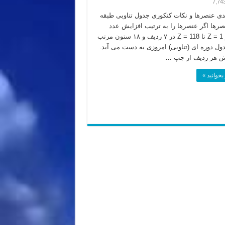
7,74
دی عنصرها و نکات کنکوری جدول تناوبی طبقه
صرها اگر عنصرها را به ترتیب افزایش عدد
اتمی از Z = 1 تا Z = 118 در ۷ ردیف و ۱۸ ستون مرتب
دول دوره ای (تناوبی) امروزی به دست می آید.
یش هر ردیف از چپ …
بخوانید »