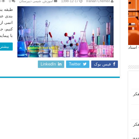
Iranian Chemist
1398-12-17
آموزش
,
شیمی دبیرستان
0
3
طبقه بن
بندی عن
کنیم، ج
با پیما
بیشتر 
 آیمت 2027 ایتالیا - استاد
فیس بوک
Twitter
LinkedIn
فکر
فکر