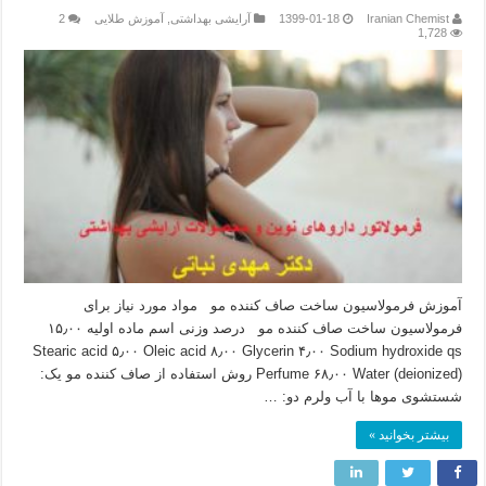
Iranian Chemist
1399-01-18
آرایشی بهداشتی
,
آموزش طلایی
2
1,728
آموزش فرمولاسیون ساخت صاف کننده مو مواد مورد نیاز برای
فرمولاسیون ساخت صاف کننده مو درصد وزنی اسم ماده اولیه ۱۵٫۰۰
Stearic acid ۵٫۰۰ Oleic acid ۸٫۰۰ Glycerin ۴٫۰۰ Sodium hydroxide qs
Perfume ۶۸٫۰۰ Water (deionized) روش استفاده از صاف کننده مو یک:
شستشوی موها با آب ولرم دو: …
بیشتر بخوانید »