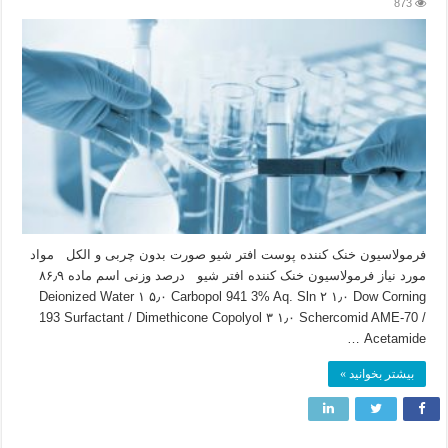
873
فرمولاسیون خنک کننده پوست افتر شیو صورت بدون چربی و الکل مواد
مورد نیاز فرمولاسیون خنک کننده افتر شیو درصد وزنی اسم ماده ۸۶٫۹
Deionized Water ۱ ۵٫۰ Carbopol 941 3% Aq. Sln ۲ ۱٫۰ Dow Corning
193 Surfactant / Dimethicone Copolyol ۳ ۱٫۰ Schercomid AME-70 /
Acetamide …
بیشتر بخوانید »