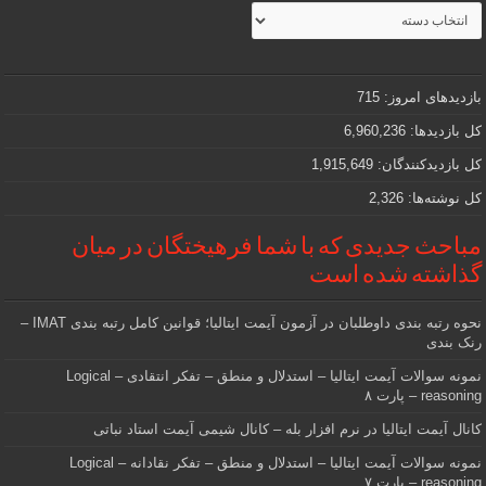
مطالب
جذاب
و
مهمی
که
دنبالش
بازدیدهای امروز:
715
هستید
کل بازدیدها:
6,960,236
کل بازدیدکنند‌گان:
1,915,649
کل نوشته‌ها:
2,326
مباحث جدیدی که با شما فرهیختگان در میان
گذاشته شده است
نحوه رتبه بندی داوطلبان در آزمون آیمت ایتالیا؛ قوانین کامل رتبه بندی IMAT –
رنک بندی
نمونه سوالات آیمت ایتالیا – استدلال و منطق – تفکر انتقادی – Logical
reasoning – پارت ۸
کانال آیمت ایتالیا در نرم افزار بله – کانال شیمی آیمت استاد نباتی
نمونه سوالات آیمت ایتالیا – استدلال و منطق – تفکر نقادانه – Logical
reasoning – پارت ۷