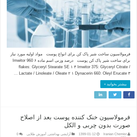
فرمولاسیون ساخت شیر پاک کن برای انواع پوست مواد اولیه مورد نیاز
برای ساخت شیر پاک کن پوست درصد وزنی اسم ماده ۶ Imwitor 960
flakes: Glyceryl Stearate SE ۱ ۳ Imwitor 375: Glyceryl Citrate /
Lactate / Linoleate / Oleate ۲ ۱ Dynacerin 660: Oleyl Erucate ۳ …
بیشتر بخوانید »
فرمولاسیون خنک کننده پوست بعد از اصلاح
صورت بدون چربی و الکل
Iranian Chemist
1399-01-12
آرایشی بهداشتی
,
آموزش طلایی
0