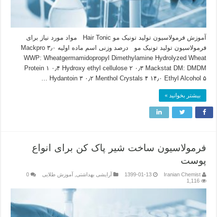
آموزش فرمولاسیون تولید تونیک مو Hair Tonic مواد مورد نیاز برای
فرمولاسیون تولید تونیک مو درصد وزنی اسم ماده اولیه ۳٫۰ Mackpro
WWP: Wheatgermamidopropyl Dimethylamine Hydrolyzed Wheat
Protein ۱ ۰٫۴ Hydroxy ethyl cellulose ۲ ۰٫۳ Mackstat DM: DMDM
Hydantoin ۳ ۰٫۲ Menthol Crystals ۴ ۱۴٫۰ Ethyl Alcohol ۵ …
بیشتر بخوانید »
فرمولاسیون ساخت شیر پاک کن برای انواع
پوست
Iranian Chemist
1399-01-13
آرایشی بهداشتی
,
آموزش طلایی
0
1,116