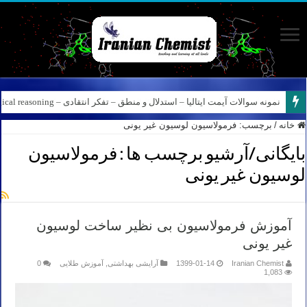
نمونه سوالات آیمت ایتالیا – استدلال و منطق – تفکر انتقادی – Logical reasoning – پارت ۸
کانال آیمت ایتالیا در نرم افزار بله – کانال شیمی آیمت استاد نباتی
خانه
/
برچسب:
فرمولاسیون لوسیون غیر یونی
بایگانی/آرشیو برچسب ها :
فرمولاسیون
لوسیون غیر یونی
آموزش فرمولاسیون بی نظیر ساخت لوسیون
غیر یونی
Iranian Chemist
1399-01-14
آرایشی بهداشتی
,
آموزش طلایی
0
1,083