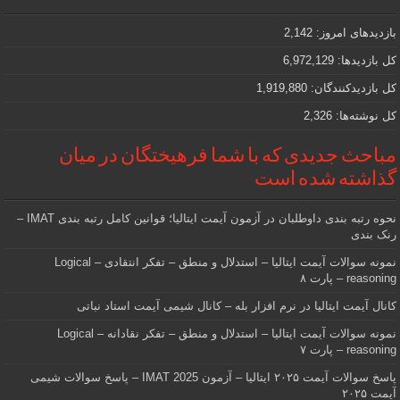
مهمی
که
دنبالش
بازدیدهای امروز:
2,142
هستید
کل بازدیدها:
6,972,129
کل بازدیدکنند‌گان:
1,919,880
کل نوشته‌ها:
2,326
مباحث جدیدی که با شما فرهیختگان در میان
گذاشته شده است
نحوه رتبه بندی داوطلبان در آزمون آیمت ایتالیا؛ قوانین کامل رتبه بندی IMAT –
رنک بندی
نمونه سوالات آیمت ایتالیا – استدلال و منطق – تفکر انتقادی – Logical
reasoning – پارت ۸
کانال آیمت ایتالیا در نرم افزار بله – کانال شیمی آیمت استاد نباتی
نمونه سوالات آیمت ایتالیا – استدلال و منطق – تفکر نقادانه – Logical
reasoning – پارت ۷
پاسخ سوالات آیمت ۲۰۲۵ ایتالیا – آزمون IMAT 2025 – پاسخ سوالات شیمی
آیمت ۲۰۲۵