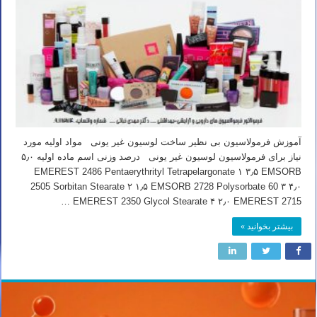
آموزش فرمولاسیون بی نظیر ساخت لوسیون غیر یونی مواد اولیه مورد
نیاز برای فرمولاسیون لوسیون غیر یونی درصد وزنی اسم ماده اولیه ۵٫۰
EMEREST 2486 Pentaerythrityl Tetrapelargonate ۱ ۳٫۵ EMSORB
2505 Sorbitan Stearate ۲ ۱٫۵ EMSORB 2728 Polysorbate 60 ۳ ۴٫۰
EMEREST 2350 Glycol Stearate ۴ ۲٫۰ EMEREST 2715 …
بیشتر بخوانید »