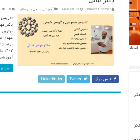
دکتر نباتی
Iranian Chemist
1400-08-23
آموزش
,
شیمی دبیرستان
0
1
تدریس ج
دکتر مه
مهدی نب
پرتیراژ
 آیمت 2027 ایتالیا - استاد
۴۰۲
آموزشی
بیشتر 
فیس بوک
Twitter
LinkedIn
فکر
فکر