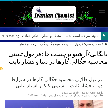
نمونه سوالات آیمت ایتالیا – استدلال و منطق – تفکر انتقادی – Logical reasoning – پارت ۸
خانه
/
برچسب:
فرمول تستی محاسبه چگالی گازها در دما و فشار ثابت
بایگانی/آرشیو برچسب ها :
فرمول تستی
محاسبه چگالی گازها در دما و فشار ثابت
فرمول طلایی محاسبه چگالی گازها در شرایط
دما و فشار ثابت – شیمی کنکور استاد نباتی
1402-02-23
Iranian Chemist
آموزش
,
شیمی دبیرستان
,
شیمی دهم فصل دوم
1
2,023