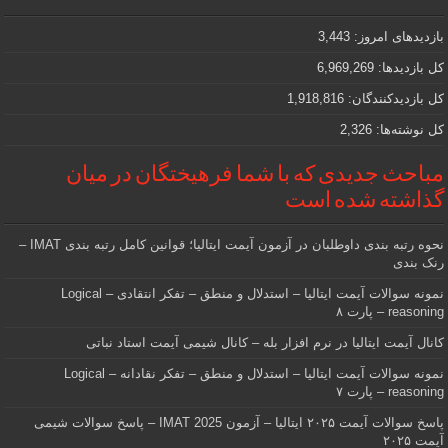
مهمی
که
دنبالش
بازدیدهای امروز:
3,443
هستید
کل بازدیدها:
6,969,269
کل بازدیدکنند‌گان:
1,918,816
کل نوشته‌ها:
2,326
مباحث جدیدی که با شما فرهیختگان در میان
گذاشته شده است
نحوه رتبه بندی داوطلبان در آزمون آیمت ایتالیا؛ قوانین کامل رتبه بندی IMAT –
رنک بندی
نمونه سوالات آیمت ایتالیا – استدلال و منطق – تفکر انتقادی – Logical
reasoning – پارت ۸
کانال آیمت ایتالیا در نرم افزار بله – کانال شیمی آیمت استاد نباتی
نمونه سوالات آیمت ایتالیا – استدلال و منطق – تفکر نقادانه – Logical
reasoning – پارت ۷
پاسخ سوالات آیمت ۲۰۲۵ ایتالیا – آزمون IMAT 2025 – پاسخ سوالات شیمی
آیمت ۲۰۲۵