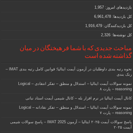
که
دنبالش
بازدیدهای امروز:
1,957
هستید
کل بازدیدها:
6,961,478
کل بازدیدکنند‌گان:
1,916,479
کل نوشته‌ها:
2,326
مباحث جدیدی که با شما فرهیختگان در میان
گذاشته شده است
نحوه رتبه بندی داوطلبان در آزمون آیمت ایتالیا؛ قوانین کامل رتبه بندی IMAT –
رنک بندی
نمونه سوالات آیمت ایتالیا – استدلال و منطق – تفکر انتقادی – Logical
reasoning – پارت ۸
کانال آیمت ایتالیا در نرم افزار بله – کانال شیمی آیمت استاد نباتی
نمونه سوالات آیمت ایتالیا – استدلال و منطق – تفکر نقادانه – Logical
reasoning – پارت ۷
پاسخ سوالات آیمت ۲۰۲۵ ایتالیا – آزمون IMAT 2025 – پاسخ سوالات شیمی
آیمت ۲۰۲۵