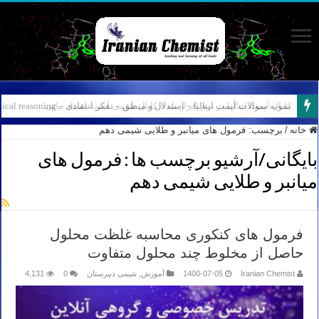
نمونه سوالات آیمت ایتالیا – استدلال و منطق – تفکر انتقادی – Logical reasoning – پارت ۸
کانال آیمت ایتالیا در نرم افزار بله – کانال شیمی آیمت استاد نباتی
خانه
/
برچسب:
فرمول های میانبر و طلایی شیمی دهم
بایگانی/آرشیو برچسب ها :
فرمول های
میانبر و طلایی شیمی دهم
فرمول های کنکوری محاسبه غلظت محلول
حاصل از مخلوط چند محلول متفاوت
Iranian Chemist
1400-07-05
آموزش
,
شیمی دبیرستان
0
4,131