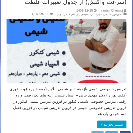
(سرعت واکنش) از جدول تغییرات غلظت
1401-12-15
Iranian Chemist
آموزش
,
شیمی دبیرستان
,
شیمی یازدهم فصل دوم
0
1,149
تدریس خصوصی شیمی یازدهم دبیر شیمی آنلاین (همه شهرها) و حضوری
(فقط تهران) دکتر مهدی نباتی – استاد شیمی رتبه های تک رقمی و دو
رقمی تدریس خصوصی شیمی کنکور در قزوین تدریس شیمی کنکور در
قزوین تدریس خصوصی شیمی در قزوین تدریس شیمی در قزوین فصل
دوم شیمی یازدهم …
بیشتر بخوانید »