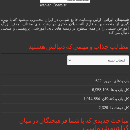
Iranian Chemist
شیمیدان ایرانی
؛ اولین وبسایت جامع شیمی در ایران محسوب میشود که با بهره
گیری از متخصصین و فارغ التحصیلان دکتری در رشته های مختلف، هدف بزرگ
آموزش شیمی را در همه سطوح در زمینه های پایه، آموزشی، پژوهشی و صنعتی
دنبال می کند.
مطالب جذاب و مهمی که دنبالش هستید
مطالب
جذاب
و
مهمی
که
دنبالش
بازدیدهای امروز:
622
هستید
کل بازدیدها:
6,958,195
کل بازدیدکنند‌گان:
1,914,884
کل نوشته‌ها:
2,326
مباحث جدیدی که با شما فرهیختگان در میان
گذاشته شده است