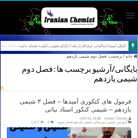
کانال آیمت ایتالیا در نرم افزار بله – کانال شیمی آیمت استاد نباتی
خانه
/
برچسب:
فصل دوم شیمی یازدهم
بایگانی/آرشیو برچسب ها :
فصل دوم
شیمی یازدهم
فرمول های کنکوری آمیدها – فصل ۳ شیمی
یازدهم – شیمی کنکور استاد نباتی
1402-01-18
Iranian Chemist
آموزش
,
شیمی دبیرستان
,
شیمی یازدهم فصل سوم
2
1,677