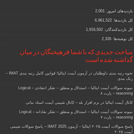
مهمی
که
دنبالش
بازدیدهای امروز:
2,001
هستید
کل بازدیدها:
6,961,522
کل بازدیدکنند‌گان:
1,916,502
کل نوشته‌ها:
2,326
مباحث جدیدی که با شما فرهیختگان در میان
گذاشته شده است
نحوه رتبه بندی داوطلبان در آزمون آیمت ایتالیا؛ قوانین کامل رتبه بندی IMAT –
رنک بندی
نمونه سوالات آیمت ایتالیا – استدلال و منطق – تفکر انتقادی – Logical
reasoning – پارت ۸
کانال آیمت ایتالیا در نرم افزار بله – کانال شیمی آیمت استاد نباتی
نمونه سوالات آیمت ایتالیا – استدلال و منطق – تفکر نقادانه – Logical
reasoning – پارت ۷
پاسخ سوالات آیمت ۲۰۲۵ ایتالیا – آزمون IMAT 2025 – پاسخ سوالات شیمی
آیمت ۲۰۲۵