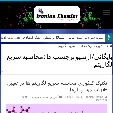
نمونه سوالات آیمت ایتالیا – استدلال و منطق – تفکر انتقادی – Logical reasoning – پارت ۸
خانه
/
برچسب:
محاسبه سریع لگاریتم
بایگانی/آرشیو برچسب ها :
محاسبه سریع
لگاریتم
تکنیک کنکوری محاسبه سریع لگاریتم ها در تعیین
pH اسیدها و بازها
Iranian Chemist
1400-11-15
آموزش
,
شیمی دبیرستان
0
13,202