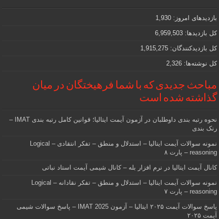
مهمی
که
دنبالش
بازدیدهای امروز:
1,930
هستید
کل بازدیدها:
6,959,503
کل بازدیدکنند‌گان:
1,915,275
کل نوشته‌ها:
2,326
مباحث جدیدی که با شما فرهیختگان در میان
گذاشته شده است
نحوه رتبه بندی داوطلبان در آزمون آیمت ایتالیا؛ قوانین کامل رتبه بندی IMAT –
رنک بندی
نمونه سوالات آیمت ایتالیا – استدلال و منطق – تفکر انتقادی – Logical
reasoning – پارت ۸
کانال آیمت ایتالیا در نرم افزار بله – کانال شیمی آیمت استاد نباتی
نمونه سوالات آیمت ایتالیا – استدلال و منطق – تفکر نقادانه – Logical
reasoning – پارت ۷
پاسخ سوالات آیمت ۲۰۲۵ ایتالیا – آزمون IMAT 2025 – پاسخ سوالات شیمی
آیمت ۲۰۲۵