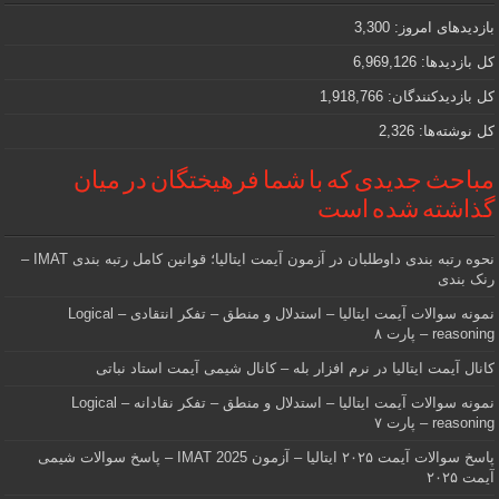
که
دنبالش
بازدیدهای امروز:
3,300
هستید
کل بازدیدها:
6,969,126
کل بازدیدکنند‌گان:
1,918,766
کل نوشته‌ها:
2,326
مباحث جدیدی که با شما فرهیختگان در میان
گذاشته شده است
نحوه رتبه بندی داوطلبان در آزمون آیمت ایتالیا؛ قوانین کامل رتبه بندی IMAT –
رنک بندی
نمونه سوالات آیمت ایتالیا – استدلال و منطق – تفکر انتقادی – Logical
reasoning – پارت ۸
کانال آیمت ایتالیا در نرم افزار بله – کانال شیمی آیمت استاد نباتی
نمونه سوالات آیمت ایتالیا – استدلال و منطق – تفکر نقادانه – Logical
reasoning – پارت ۷
پاسخ سوالات آیمت ۲۰۲۵ ایتالیا – آزمون IMAT 2025 – پاسخ سوالات شیمی
آیمت ۲۰۲۵