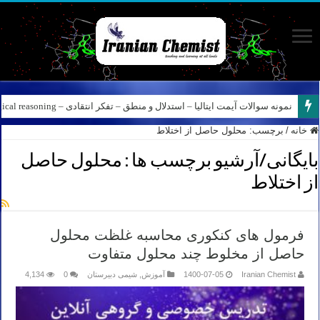
نمونه سوالات آیمت ایتالیا – استدلال و منطق – تفکر انتقادی – Logical reasoning – پارت ۸
خانه
/
برچسب:
محلول حاصل از اختلاط
بایگانی/آرشیو برچسب ها :
محلول حاصل
از اختلاط
فرمول های کنکوری محاسبه غلظت محلول
حاصل از مخلوط چند محلول متفاوت
Iranian Chemist
1400-07-05
آموزش
,
شیمی دبیرستان
0
4,134