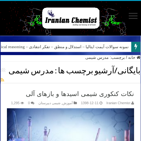
نمونه سوالات آیمت ایتالیا – استدلال و منطق – تفکر انتقادی – Logical reasoning – پارت ۸
خانه
/
برچسب:
مدرس شیمی
بایگانی/آرشیو برچسب ها :
مدرس شیمی
نکات کنکوری شیمی اسیدها و بازهای آلی
Iranian Chemist
1398-12-11
آموزش
,
شیمی دبیرستان
0
1,295