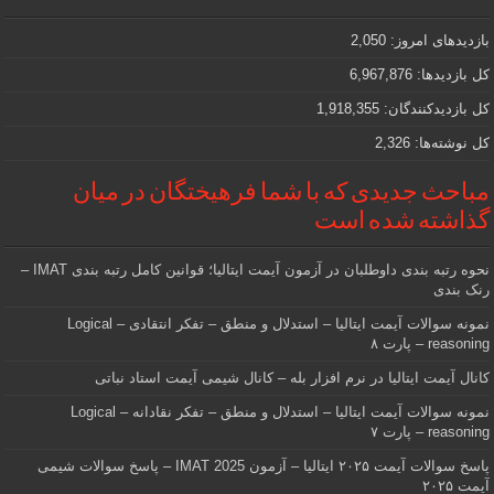
مهمی
که
دنبالش
بازدیدهای امروز:
2,050
هستید
کل بازدیدها:
6,967,876
کل بازدیدکنند‌گان:
1,918,355
کل نوشته‌ها:
2,326
مباحث جدیدی که با شما فرهیختگان در میان
گذاشته شده است
نحوه رتبه بندی داوطلبان در آزمون آیمت ایتالیا؛ قوانین کامل رتبه بندی IMAT –
رنک بندی
نمونه سوالات آیمت ایتالیا – استدلال و منطق – تفکر انتقادی – Logical
reasoning – پارت ۸
کانال آیمت ایتالیا در نرم افزار بله – کانال شیمی آیمت استاد نباتی
نمونه سوالات آیمت ایتالیا – استدلال و منطق – تفکر نقادانه – Logical
reasoning – پارت ۷
پاسخ سوالات آیمت ۲۰۲۵ ایتالیا – آزمون IMAT 2025 – پاسخ سوالات شیمی
آیمت ۲۰۲۵