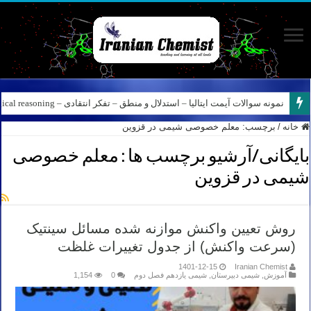
نمونه سوالات آیمت ایتالیا – استدلال و منطق – تفکر انتقادی – Logical reasoning – پارت ۸
خانه
/
برچسب:
معلم خصوصی شیمی در قزوین
بایگانی/آرشیو برچسب ها :
معلم خصوصی
شیمی در قزوین
روش تعیین واکنش موازنه شده مسائل سینتیک
(سرعت واکنش) از جدول تغییرات غلظت
1401-12-15
Iranian Chemist
آموزش
,
شیمی دبیرستان
,
شیمی یازدهم فصل دوم
0
1,154