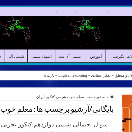
مقالات علمی
مقالات انگیزشی
آموزش
شیمی آی مت
المپیاد شیمی
لات انگیزشی
آموزش
شیمی آی مت
المپیاد شیمی
شیمی آلی
ش
کر انتقادی – Logical reasoning – پارت ۸
ه – کانال شیمی آیمت استاد نباتی
خانه
/
برچسب:
معلم خوب شیمی کنکور ایران
بایگانی/آرشیو برچسب ها :
معلم خوب ش
سوال احتمالی شیمی دوازدهم کنکور تجربی ۱۴۰۲ از اسیدها و بازها