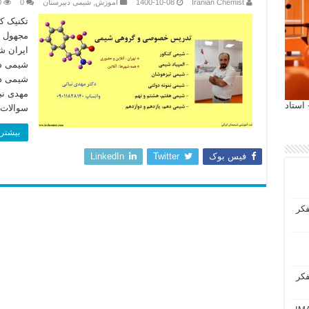
Iranian Chemist
1400-10-08
آموزش
,
شیمی دبیرستان
0
0
تکنیک ک
مجهول د
ایران ش
شیمی دو
شیمی دو
مهدی نب
 آیمت 2027 ایتالیا - استاد
سوالات
بیشتر 
فیس بوک
Twitter
LinkedIn
فکر
فکر