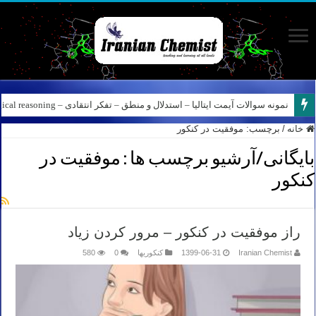
نمونه سوالات آیمت ایتالیا – استدلال و منطق – تفکر انتقادی – Logical reasoning – پارت ۸
خانه
/
برچسب:
موفقیت در کنکور
بایگانی/آرشیو برچسب ها :
موفقیت در
کنکور
راز موفقیت در کنکور – مرور کردن زیاد
Iranian Chemist
1399-06-31
کنکوریها
0
580