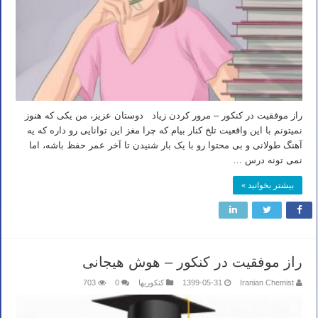
راز موفقیت در کنکور – مرور کردن زیاد دوستان عزیز، من یکی که هنوز
نمیتونم با این واقعیت تلخ کنار بیام که چرا مغز این توانایی رو داره که یه
آهنگ طولانی و بی محتوا رو با یک بار شنیدن تا آخر عمر حفظ باشه، اما
نمی تونه درس …
بیشتر بخوانید »
راز موفقیت در کنکور – هوش هیجانی
Iranian Chemist
1399-05-31
کنکوریها
0
703