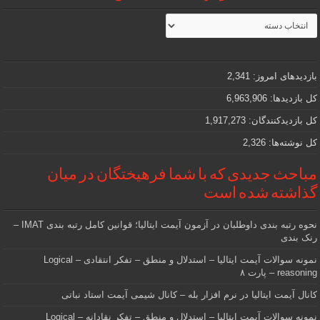
مطالب
جذاب
و
مهمی
که
دنبالش
بازدیدهای امروز:
2,341
هستید
کل بازدیدها:
6,963,906
کل بازدیدکنند‌گان:
1,917,273
کل نوشته‌ها:
2,326
مباحث جدیدی که با شما فرهیختگان در میان
گذاشته شده است
نحوه رتبه بندی داوطلبان در آزمون آیمت ایتالیا؛ قوانین کامل رتبه بندی IMAT –
رنک بندی
نمونه سوالات آیمت ایتالیا – استدلال و منطق – تفکر انتقادی – Logical
reasoning – پارت ۸
کانال آیمت ایتالیا در نرم افزار بله – کانال شیمی آیمت استاد نباتی
نمونه سوالات آیمت ایتالیا – استدلال و منطق – تفکر نقادانه – Logical