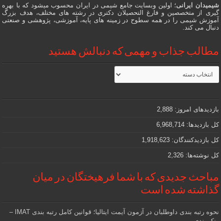
شیمیدان ایرانی
؛ اولین وبسایت جامع شیمی در ایران محسوب میشود که با بهره
گیری از متخصصین و فارغ التحصیلان دکتری در رشته های مختلف، هدف بزرگ
آموزش شیمی را در همه سطوح در زمینه های پایه، آموزشی، پژوهشی و صنعتی
دنبال می کند.
مطالب جذاب و مهمی که دنبالش هستید
مطالب
جذاب
و
مهمی
که
دنبالش
بازدیدهای امروز:
2,888
هستید
کل بازدیدها:
6,968,714
کل بازدیدکنند‌گان:
1,918,623
کل نوشته‌ها:
2,326
مباحث جدیدی که با شما فرهیختگان در میان
گذاشته شده است
نحوه رتبه بندی داوطلبان در آزمون آیمت ایتالیا؛ قوانین کامل رتبه بندی IMAT –
رنک بندی