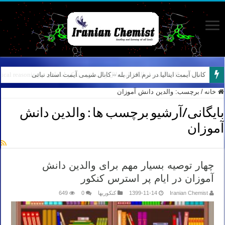
کانال آیمت ایتالیا در نرم افزار بله – کانال شیمی آیمت استاد نباتی
خانه
/
برچسب:
والدین دانش آموزان
بایگانی/آرشیو برچسب ها :
والدین دانش
آموزان
چهار توصیه بسیار مهم برای والدین دانش
آموزان در ایام پر استرس کنکور
Iranian Chemist
1399-11-14
کنکوریها
0
649