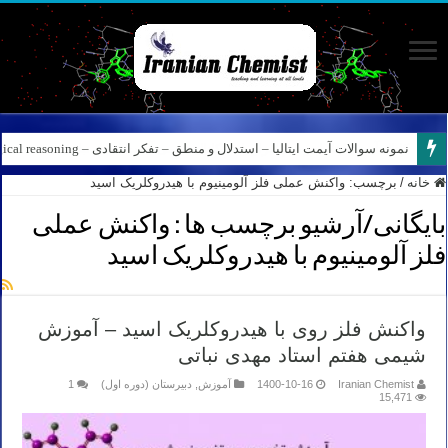
نمونه سوالات آیمت ایتالیا – استدلال و منطق – تفکر انتقادی – Logical reasoning – پارت ۸
کانال آیمت ایتالیا در نرم افزار بله – کانال شیمی آیمت استاد نباتی
خانه
/
برچسب:
واکنش عملی فلز آلومینیوم با هیدروکلریک اسید
بایگانی/آرشیو برچسب ها :
واکنش عملی
فلز آلومینیوم با هیدروکلریک اسید
واکنش فلز روی با هیدروکلریک اسید – آموزش
شیمی هفتم استاد مهدی نباتی
Iranian Chemist
1400-10-16
آموزش
,
دبیرستان (دوره اول)
1
15,471