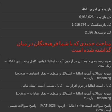
مهمی
که
دنبالش
بازدیدهای امروز:
461
هستید
کل بازدیدها:
6,962,026
کل بازدیدکنند‌گان:
1,916,734
کل نوشته‌ها:
2,326
مباحث جدیدی که با شما فرهیختگان در میان
گذاشته شده است
نحوه رتبه بندی داوطلبان در آزمون آیمت ایتالیا؛ قوانین کامل رتبه بندی IMAT –
رنک بندی
نمونه سوالات آیمت ایتالیا – استدلال و منطق – تفکر انتقادی – Logical
reasoning – پارت ۸
کانال آیمت ایتالیا در نرم افزار بله – کانال شیمی آیمت استاد نباتی
نمونه سوالات آیمت ایتالیا – استدلال و منطق – تفکر نقادانه – Logical
reasoning – پارت ۷
پاسخ سوالات آیمت ۲۰۲۵ ایتالیا – آزمون IMAT 2025 – پاسخ سوالات شیمی
آیمت ۲۰۲۵