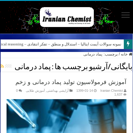
نمونه سوالات آیمت ایتالیا – استدلال و منطق – تفکر انتقادی – Logical reasoning – پارت ۸
خانه
/
برچسب:
پماد درمانی
بایگانی/آرشیو برچسب ها :
پماد درمانی
آموزش فرمولاسیون تولید پماد درمانی و زخم
Iranian Chemist
1399-01-14
آرایشی بهداشتی
,
آموزش طلایی
0
1,637