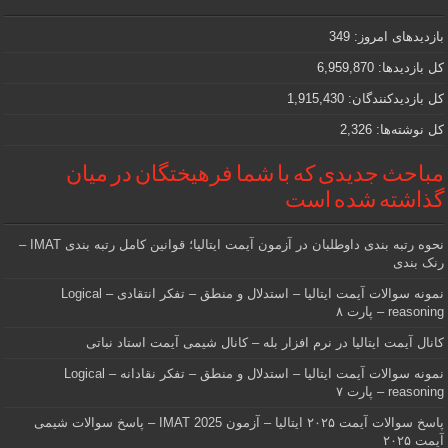
مهمی
که
دنبالش
بازدیدهای امروز:
349
هستید
کل بازدیدها:
6,959,870
کل بازدیدکنند‌گان:
1,915,430
کل نوشته‌ها:
2,326
مباحث جدیدی که با شما فرهیختگان در میان
گذاشته شده است
نحوه رتبه بندی داوطلبان در آزمون آیمت ایتالیا؛ قوانین کامل رتبه بندی IMAT –
رنک بندی
نمونه سوالات آیمت ایتالیا – استدلال و منطق – تفکر انتقادی – Logical
reasoning – پارت ۸
کانال آیمت ایتالیا در نرم افزار بله – کانال شیمی آیمت استاد نباتی
نمونه سوالات آیمت ایتالیا – استدلال و منطق – تفکر نقادانه – Logical
reasoning – پارت ۷
پاسخ سوالات آیمت ۲۰۲۵ ایتالیا – آزمون IMAT 2025 – پاسخ سوالات شیمی
آیمت ۲۰۲۵