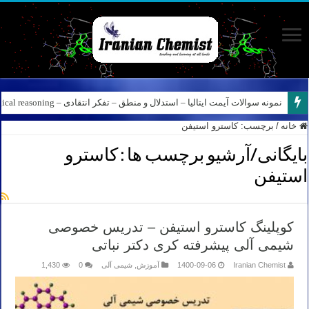
نمونه سوالات آیمت ایتالیا – استدلال و منطق – تفکر انتقادی – Logical reasoning – پارت ۸
خانه
/
برچسب:
کاسترو استیفن
بایگانی/آرشیو برچسب ها :
کاسترو
استیفن
کوپلینگ کاسترو استیفن – تدریس خصوصی
شیمی آلی پیشرفته کری دکتر نباتی
Iranian Chemist
1400-09-06
آموزش
,
شیمی آلی
0
1,430