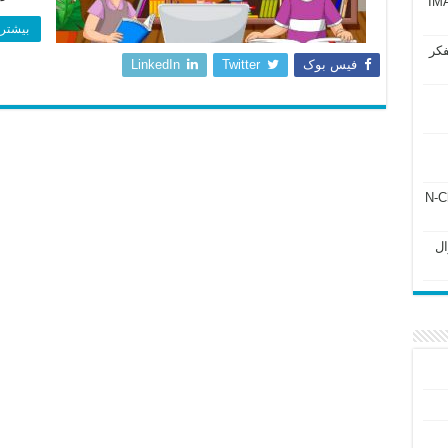
آزمون IMAT 2025
بیشتر 
فکر
فیس بوک
Twitter
LinkedIn
ل ۲۴۳ فصل ۲ جزوه N-Chem
Subato – سوال