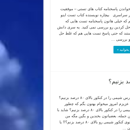
واندن پاسخنامه کتاب های تستی – موفقیت
ر سراسری بیچاره نویسنده کتاب تست اینو
 که خیلی هاتون پاسخنامه تست هایی که
 کردین رو بررسی نمی کنید. یه سری دانش
تند که حتی پاسخ تست هایی هم که غلط حل
و بررسی …
بخوانید »
چطور درس شیمی را در کنکور بالای ۸۰ درصد بزنیم؟
عزیزم امروز میخوام بهتون بگم که چطور
درس شیمی را در کنکور بالای ۸۰ درصد بزنیم؟ شاید با
ن جمله، بعضیاتون بخندین و بگین مگه من
میتونم توی کنکور شیمی رو بالای ۸۰ درصد بزنم؟!! یا
ن …