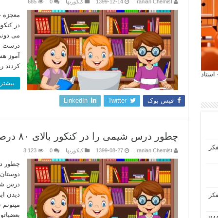
Iranian Chemist
1399-12-14
کنکوریها
0
685
معجزه خ
در کنکو
می دونم
درست حل
آموز هس
کردند ر
 آیمت 2027 ایتالیا - استاد
بیشتر 
فیس بوک
Twitter
LinkedIn
چطور درس شیمی را در کنکور بالای ۸۰ درصد بزنیم؟
فکر
Iranian Chemist
1399-08-27
کنکوریها
0
3,123
دوستان 
دیدن ای
فکر
بعضیاتو