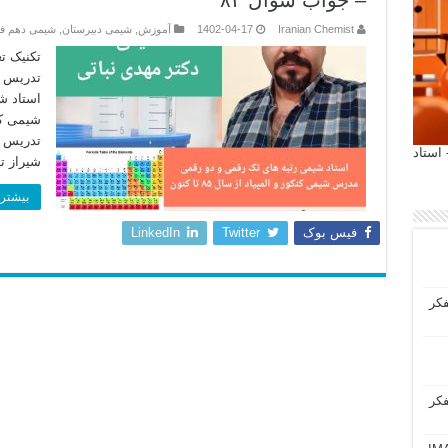
– جواب سوال ۸۴
Iranian Chemist
1402-04-17
آموزش
,
شیمی دبیرستان
,
شیمی دهم 
تکنیک ت
تدریس خ
استاد ش
شیمی کن
تدریس 
 آیمت 2027 ایتالیا - استاد
شیراز ت
بیشتر 
فیس بوک
Twitter
LinkedIn
فکر
فکر