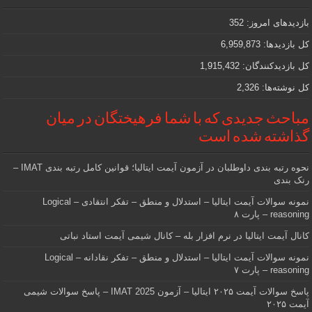
که
دنبالش
بازدیدهای امروز:
352
هستید
کل بازدیدها:
6,959,873
کل بازدیدکنند‌گان:
1,915,432
کل نوشته‌ها:
2,326
مباحث جدیدی که با شما فرهیختگان در میان
گذاشته شده است
نحوه رتبه بندی داوطلبان در آزمون آیمت ایتالیا؛ قوانین کامل رتبه بندی IMAT –
رنک بندی
نمونه سوالات آیمت ایتالیا – استدلال و منطق – تفکر انتقادی – Logical
reasoning – پارت ۸
کانال آیمت ایتالیا در نرم افزار بله – کانال شیمی آیمت استاد نباتی
نمونه سوالات آیمت ایتالیا – استدلال و منطق – تفکر نقادانه – Logical
reasoning – پارت ۷
پاسخ سوالات آیمت ۲۰۲۵ ایتالیا – آزمون IMAT 2025 – پاسخ سوالات شیمی
آیمت ۲۰۲۵