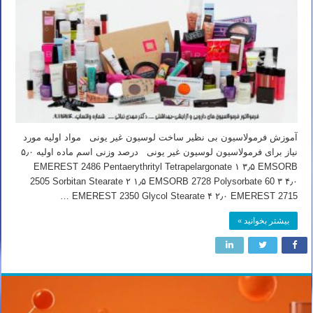
آموزش فرمولاسیون بی نظیر ساخت لوسیون غیر یونی مواد اولیه مورد
نیاز برای فرمولاسیون لوسیون غیر یونی درصد وزنی اسم ماده اولیه ۵٫۰
EMEREST 2486 Pentaerythrityl Tetrapelargonate ۱ ۳٫۵ EMSORB
2505 Sorbitan Stearate ۲ ۱٫۵ EMSORB 2728 Polysorbate 60 ۳ ۴٫۰
EMEREST 2350 Glycol Stearate ۴ ۲٫۰ EMEREST 2715 …
بیشتر بخوانید »