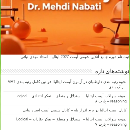
ثبت نام دوره جامع آنلاین شیمی آیمت 2027 ایتالیا - استاد مهدی نباتی
نوشته‌های تازه
نحوه رتبه بندی داوطلبان در آزمون آیمت ایتالیا؛ قوانین کامل رتبه بندی IMAT
– رنک بندی
نمونه سوالات آیمت ایتالیا – استدلال و منطق – تفکر انتقادی – Logical
reasoning – پارت ۸
کانال آیمت ایتالیا در نرم افزار بله – کانال شیمی آیمت استاد نباتی
نمونه سوالات آیمت ایتالیا – استدلال و منطق – تفکر نقادانه – Logical
reasoning – پارت ۷