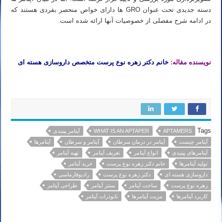
دسته جدیدی تحت عنوان GRO ها دارای خواص منحصر بفردی هستند که
در ادامه شرح مفصلی از خصوصیات آنها ارائه شده است.
نویسنده مقاله
:
خانم دکتر زهره نوع پرست متخصص داروسازی هسته ای
Tags
APTAMERS
WHAT IS AN APTAPER
آپتامر پپتیدی
آپتامر چیست
آپتامر در درمان سرطان
آپتامر و سرطان
آپتامرها
آپتامرهای پپتیدی
انواع آپتامر
تعریف آپتامر
تهیه آپتامر
تولید آپتامرها
خانم دکتر زهره نوع پرست
خرید آپتامر
داروسازی هسته ای
دکتر زهره نوع پرست
رادیوفارماسی
زهره نوع پرست
ساخت آپتامر
سنتز آپتامر
طراحی آپتامر
کاربرد آپتامرها
مزیت آپتامرها
نانوذرات آپتامر