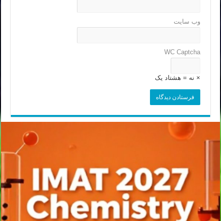
وب‌ سایت
WC Captcha
× نه = هشتاد یک