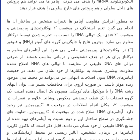
الیگونوکلئوتید mRNA را هدف می گیرند، آپتامر ها می توانند هم پروتئین
های داخل سلولی و هم پروتئین های خارج سلولی را هدف قرار دهند.
به منظور افزایش مقاومت آپتامر ها تغییرات مشخص در ساختار آن ها
انجام می گیرد. تغییر استخلاف در موقعیت ΄۲ نوکلئوتیدهای پیریمیدینی و
موقعیت ΄۲ قندی، یک توالی RNA را نسبت به تجزیه شدن توسط نوکلئاز
مقاوم می سازد. بهترین نتایج با جایگزینی گروه های آمینو (NH
) و فلوئور
2
(F) در نوکلئوتیدهای پیریمیدینی حاصل می شود. این آپتامرهای مقاوم به
نوکلئاز برای هر دو هدف تشخیصی و درمانی مناسب هستند. از طرفی
توالی های DNA طبیعی در مقایسه با توالی های RNA اصلاح نشده
مقاومت بیشتری نسبت به نوکلئازها از خود نشان می دهند. در حقیقت
آپتامرهای DNA بدون اصلاحات انتهایی نیز می‌توانند در محیط بدن موجود
زنده موثر باشند. در صورت لزوم، برای محافظت بیشتر می توان انتهای
رشته DNA را با مولکول های کوچکی همچون یک اتصال دهنده آمینی، یک
گروه فسفات یا یک قطعه تیمیدینی معکوس پوشاند. علاوه بر تغییرات در
موقعیت ΄۲، امکان انجام اصلاحات در موقعیت ۵- Cپیریمیدین نیز وجود
دارد. آپتامرهای DNA اصلاح شده در موقعیت ۵- C پیریمیدین، تفاوت های
چشمگیری در سطح ساختار اول و دوم نسبت به آپتامرهای تهیه شده از
منابع DNA طبیعی از خود نشان می دادند. قابل ذکر است که تاکنون کاربرد
آپتامرها در درمان، تشخیص، آنالیز زیستی در محیط آزمایشگاهی و
تصویربرداری مورد بررسی و تایید قرار گرفته است. اما در میان آپتامر ها