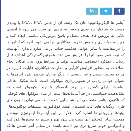
آپتامر ها الیگونوکلئوتید های تک رشته ای از جنس DNA ، RNA یا پپتیدی
هستند که ساختار سه بعدی منحصر به فردی آنها سبب می شود با افینیتی
بالایی به پروتئین های هدف متصل و پاسخ بیولوژیکی مناسبی ایجاد کنند و
هم سبب پایداری و کاهش تخریب نوکلئازی آنها می شود. آنچه که آپتامر ها
را در مقایسه با سایر عوامل هدفمند جذاب تر می سازد پایداری آنهاست
که نیمه عمر مفید آنها را افزایش می دهد. همچنین گستردگی اهداف قابل
ردیابی، عملکرد اختصاصی مناسب، تولید در شرایط برون تنی، امکان انجام
اصلاحات به منظور افزایش کارآیی و مقاومت نوکلئازی، قابلیت کاربرد در
هر دو محیط زیستی و غیر زیستی از دیگر مزایای منحصر بفرد آپتامرها به
عنوان عوامل ردیاب در تصویربرداری مولکولی است. ثابت تفکیک تعادلی
آپتامرها دارای گستره بین چند نانومولار تا چند پیکومولار است که
نشاندهنده حساسیتی در حد آنتی‌بادی‌ها است. از میان مولکول های کوچکی
که تاکنون آپتامر اختصاصی آنها شناسایی شده است می توان به یون های
فلزی، رنگدانه های آلی، اسیدهای آمینه، کوفاکتورها، مشتقات نوکلئوتیدها ،
پپتیدها و پروتئین‌ها اشاره کرد. علاوه بر این آپتامرها ایمونوژن نبوده و
همچنین سایز کوچکتر آنها سبب می شود بهتر و بیشتر به تومورها نفوذ کنند
و کلیرانس خونی سریع تری نیز داشته باشند. در مقابل آنتی سنس ها که