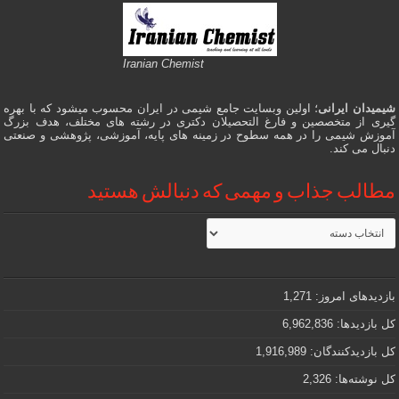
Iranian Chemist
شیمیدان ایرانی
؛ اولین وبسایت جامع شیمی در ایران محسوب میشود که با بهره
گیری از متخصصین و فارغ التحصیلان دکتری در رشته های مختلف، هدف بزرگ
آموزش شیمی را در همه سطوح در زمینه های پایه، آموزشی، پژوهشی و صنعتی
دنبال می کند.
مطالب جذاب و مهمی که دنبالش هستید
مطالب
جذاب
و
مهمی
که
دنبالش
بازدیدهای امروز:
1,271
هستید
کل بازدیدها:
6,962,836
کل بازدیدکنند‌گان:
1,916,989
کل نوشته‌ها:
2,326