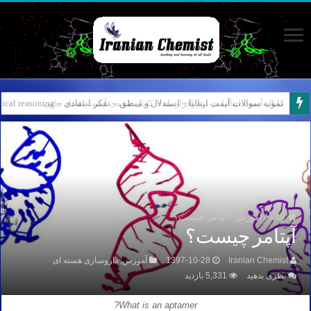
کانال آیمت ایتالیا در نرم افزار بله – کانال شیمی آیمت استاد نباتی
خانه
/
آموزش
/
آپتامر چیست؟
آپتامر چیست؟
Iranian Chemist
1397-10-28
آموزش
,
داروسازی هسته ای
نظری بدهید
5,331 بازدید
What is an aptamer?