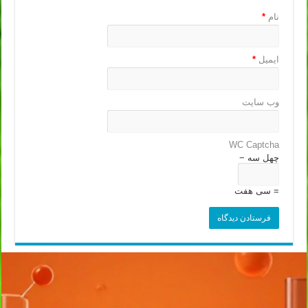
نام
*
ایمیل
*
وب‌ سایت
WC Captcha
چهل سه −
= سی هفت