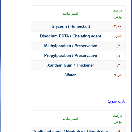
درصد
اسم ماده
وزنی
Glycerin / Humectant
۳٫۰۰
Disodium EDTA / Chelating agent
۰٫۰۵
Methylparaben / Preservative
۰٫۲
Propylparaben / Preservative
۰٫۱
Xanthan Gum / Thickener
۰٫۴
Water
۷۰٫۵
پارت سوم:
درصد
اسم ماده
وزنی
Triethanolamine / Neutralizer / Emulsifier
۰٫۹