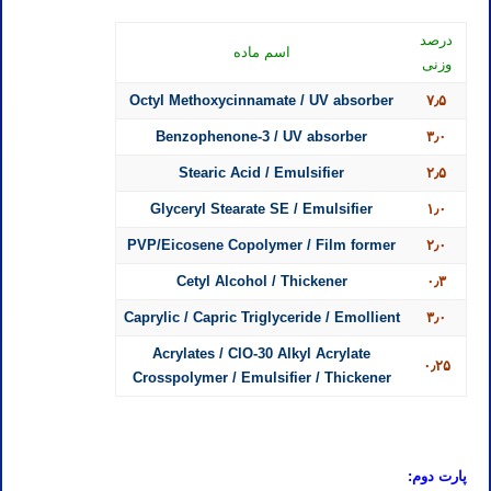
درصد
اسم ماده
وزنی
Octyl Methoxycinnamate / UV absorber
۷٫۵
Benzophenone-3 / UV absorber
۳٫۰
Stearic Acid / Emulsifier
۲٫۵
Glyceryl Stearate SE / Emulsifier
۱٫۰
PVP/Eicosene Copolymer / Film former
۲٫۰
Cetyl Alcohol / Thickener
۰٫۳
Caprylic / Capric Triglyceride / Emollient
۳٫۰
Acrylates / ClO-30 Alkyl Acrylate
۰٫۲۵
Crosspolymer / Emulsifier / Thickener
پارت دوم: