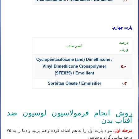
پارت چهارم:
درصد
اسم ماده
وزنی
Cyclopentasiloxane (and) Dimethicone /
Vinyl Dimethicone Crosspolymer
۵٫۰
(SFE839) / Emollient
Sorbitan Oleate / Emulsifier
۰٫۳
روش انجام فرمولاسیون لوسیون ضد
آفتاب بدن
مرحله اول:
مواد پارت اول را به هم اضافه کرده و هم بزنید و دما را به ۷۵
درجه سانتی گراد برسانید.