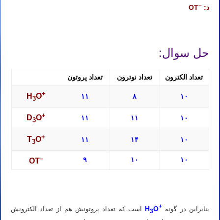
–
د:
OT
شیمی کنکور استاد نباتی
حل سوال:
تعداد الکترون
تعداد نوترون
تعداد پروتون
+
H
O
۱۱
۸
۱۰
3
+
D
O
۱۱
۱۱
۱۰
3
+
T
O
۱۱
۱۴
۱۰
3
–
۹
۱۰
۱۰
OT
تدریس خصوصی شیمی کنکور استاد مهدی نباتی
+
H
O
بنابراین در گونه
است که تعداد پروتونش هم از تعداد الکترونش
3