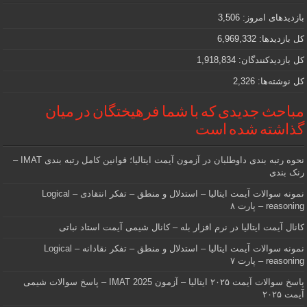
که
دنبالش
بازدیدهای امروز:
3,506
هستید
کل بازدیدها:
6,969,332
کل بازدیدکنند‌گان:
1,918,834
کل نوشته‌ها:
2,326
مباحث جدیدی که با شما فرهیختگان در میان
گذاشته شده است
نحوه رتبه بندی داوطلبان در آزمون آیمت ایتالیا؛ قوانین کامل رتبه بندی IMAT –
رنک بندی
نمونه سوالات آیمت ایتالیا – استدلال و منطق – تفکر انتقادی – Logical
reasoning – پارت ۸
کانال آیمت ایتالیا در نرم افزار بله – کانال شیمی آیمت استاد نباتی
نمونه سوالات آیمت ایتالیا – استدلال و منطق – تفکر نقادانه – Logical
reasoning – پارت ۷
پاسخ سوالات آیمت ۲۰۲۵ ایتالیا – آزمون IMAT 2025 – پاسخ سوالات شیمی
آیمت ۲۰۲۵