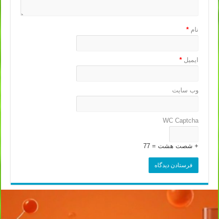
نام
*
ایمیل
*
وب‌ سایت
WC Captcha
+ شصت هشت = 77