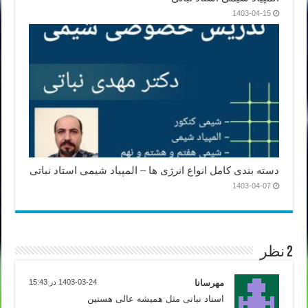
1403-04-15
دسته بندی کامل انواع انرژی ها – المپیاد شیمی استاد نباتی
1403-04-07
2 نظر
مهرسانا
1403-03-24 در 15:43
استاد نباتی مثل همیشه عالی هستین