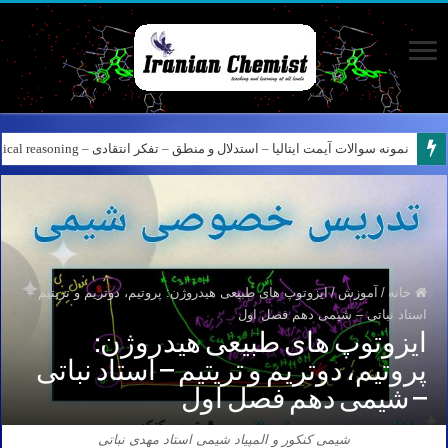
نمونه سوالات آیمت ایتالیا – استدلال و منطق – تفکر انتقادی – Logical reasoning – پارت ۸
کانال آیمت ایتالیا در نرم افزار بله – کانال شیمی آیمت استاد نباتی
خانه
/
آموزش
/
ایزوتوپ های طبیعی هیدروژن: پروتیم، دوتریم و تریتیم –
استاد نباتی – شیمی دهم فصل اول
ایزوتوپ های طبیعی هیدروژن:
پروتیم، دوتریم و تریتیم – استاد نباتی
– شیمی دهم فصل اول
شیمی کنکور و المپیاد شیمی استاد مهدی نباتی