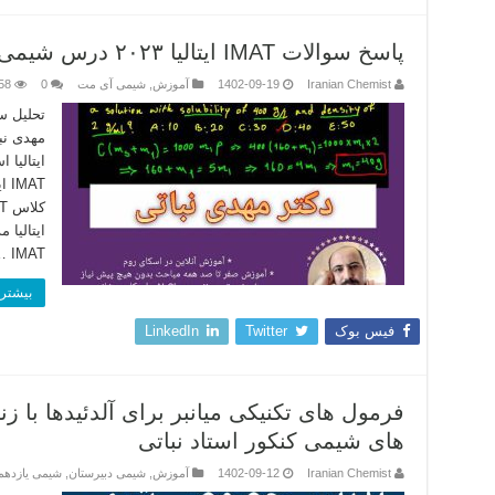
پاسخ سوالات IMAT ایتالیا ۲۰۲۳ درس شیمی سوال ۳۹ – استاد مهدی نباتی
Iranian Chemist
1402-09-19
آموزش
,
شیمی آی مت
0
58
IMAT …
بیشتر 
فیس بوک
Twitter
LinkedIn
فرمول های تکنیکی میانبر برای آلدئیدها با 
های شیمی کنکور استاد نباتی
Iranian Chemist
1402-09-12
آموزش
,
شیمی دبیرستان
,
شیمی یازدهم