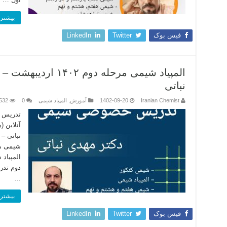
بیشتر 
فیس بوک
Twitter
LinkedIn
نباتی
Iranian Chemist
1402-09-20
آموزش
,
المپیاد شیمی
0
532
تدریس ا
آنلاین 
نباتی –
شیمی مر
المپیاد
دوم تدر
…
بیشتر 
فیس بوک
Twitter
LinkedIn