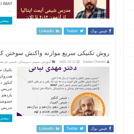
…
بیشتر 
فیس بوک
Twitter
LinkedIn
روش تکنیکی سریع موازنه واکنش سوختن کام
Iranian Chemist
1402-10-11
آموزش
,
شیمی دبیرستان
,
شیمی یازده
تکنیک س
هیدروکر
کنکور دک
تدریس 
یازدهم
خصوصی 
تدریس 
بیشتر 
فیس بوک
Twitter
LinkedIn