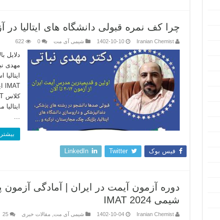
چرا کف نمره قبولی دانشگاه های ایتالیا در آزمون آیمت 
Iranian Chemist
1402-10-10
شیمی آی مت
0
622
دلایل با
…
بیشتر 
فیس بوک
Twitter
LinkedIn
دوره آزمون آیمت در ایران | آمادگی آزمون پز
شیمی IMAT 2024
Iranian Chemist
1402-10-04
شیمی آی مت
,
مقالات خبری
25