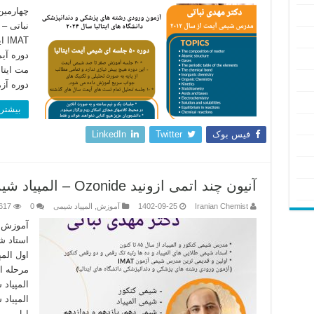
دوره آیم
مت ایتا
دوره آز
بیشتر 
فیس بوک
Twitter
LinkedIn
آنیون چند اتمی ازونید Ozonide – المپیاد شیمی مرحله دوم – دکتر نباتی
Iranian Chemist
1402-09-25
آموزش
,
المپیاد شیمی
0
617
آموزش ا
استاد ش
اول الم
مرحله ا
المپیاد
المپیاد
اول …