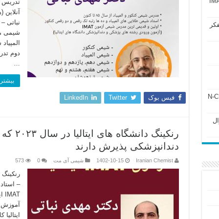
آزمون IMAT 2025
تدریس ا
آنلاین 
نباتی –
فکر
شیمی مر
المپیاد
دوم تدر
…
بیشتر 
ل ۲۴۳ فصل ۲ جزوه N-Chem
فیس بوک
Twitter
LinkedIn
Subato – سوال
رنکینگ د
دندانپزشکی پذیرش دارند
Iranian Chemist
1402-10-15
شیمی آی مت
0
573