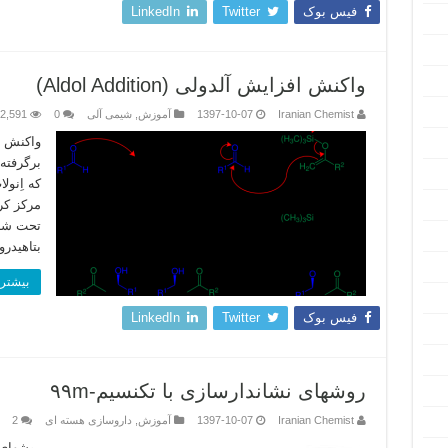
فیس بوک
Twitter
LinkedIn
واکنش افزایش آلدولی (Aldol Addition)
Iranian Chemist
1397-10-07
آموزش
,
شیمی آلی
0
2,591
واکنش ا
برگرفته 
که اِنول
مرکز کر
تحت شرا
بتاهیدر
بیشتر 
فیس بوک
Twitter
LinkedIn
روشهای نشاندارسازی با تکنسیم-۹۹m
Iranian Chemist
1397-10-07
آموزش
,
داروسازی هسته ای
2