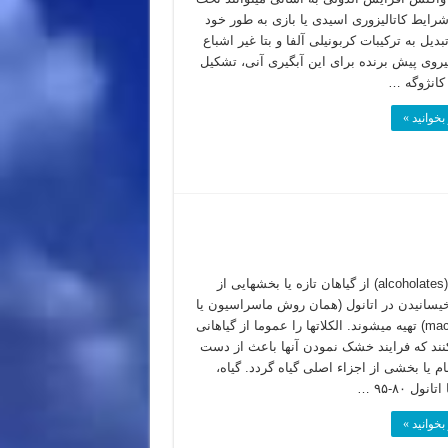
 شرایط کاتالیزوری اسیدی یا بازی به طور خود
بدیل به ترکیبات کربونیلی آلفا و بتا غیر اشباع
یروی پیش برنده برای این آبگیری آنی، تشکیل
انژوگه …
بخوانید »
الکلاتها (alcoholates) از گیاهان تازه یا بخشهایی از
 خیسانیدن در اتانول (همان روش ماسراسیون یا
maceration) تهیه میشوند. الکلاتها را عموما از گیاهانی
کنند که فرایند خشک نمودن آنها باعث از دست
م یا بخشی از اجزاء اصلی گیاه گردد. گیاه،
انول ۸۰-۹۵ …
بخوانید »