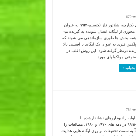
679
در روش یکپارچه، شلاتور فلز تکنسیم-۹۹m به عنوان
یک جزء محوری از لیگاند اتصال شونده به گیرنده می­
همه بخش ها طوری سازماندهی می شوند که
کس فلزی به عنوان یک لیگاند با افینیتی بالا
رنده درنظر گرفته شود. این روش اغلب در
نوعی مولکول­های مورد …
بخوانید »
784
ولیه رادیوداروهای نشاندارشده با
تکنسیم-۹۹m در دهه­ های ۱۹۷۰ و ۱۹۸۰، مطالعات را
 به سمت تحقیقات بر روی لیگاندهایی هدایت