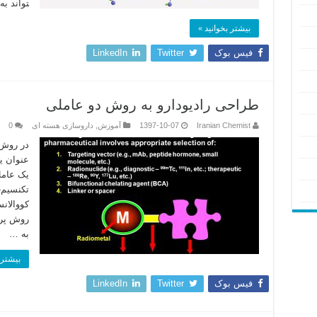
تواند ب
بیشتر بخوانید »
فیس بوک
Twitter
LinkedIn
طراحی رادیودارو به روش دو عاملی
Iranian Chemist
1397-10-07
آموزش
,
داروسازی هسته ای
0
در روش 
عنوان ی
یک عامل
کووالان
روش پرک
به …
بیشتر 
فیس بوک
Twitter
LinkedIn