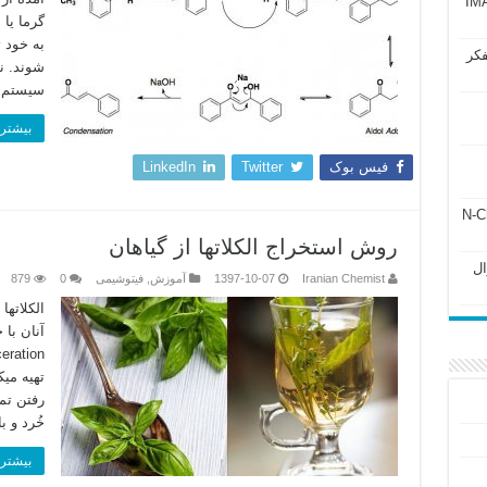
آزمون IMAT 2025
گرما یا
به خود ت
فکر
شوند. ن
سیستم ک
بیشتر 
فیس بوک
Twitter
LinkedIn
ل ۲۴۳ فصل ۲ جزوه N-Chem
روش استخراج الکلاتها از گیاهان
Subato – سوال
Iranian Chemist
1397-10-07
آموزش
,
فیتوشیمی
0
879
آنان با
تهیه می
رفتن تما
خُرد و با ات
بیشتر 