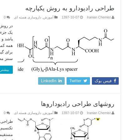
طراحی رادیودارو به روش یکپارچه
Iranian Chemist
1397-10-07
آموزش
,
داروسازی هسته ای
0
باشد و 
همه کمپل
برای گی
سنتز مص
بیشتر 
فیس بوک
Twitter
LinkedIn
روشهای طراحی رادیوداروها
Iranian Chemist
1397-10-07
آموزش
,
داروسازی هسته ای
0
طراحی ا
مستقیمآ