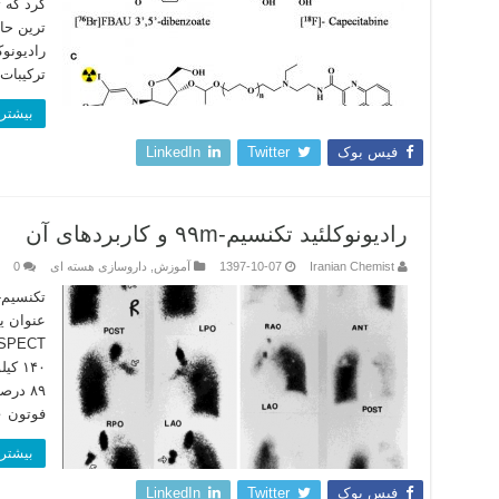
ترین حا
رادیونو
ترکیبات
بیشتر 
فیس بوک
Twitter
LinkedIn
رادیونوکلئید تکنسیم-۹۹m و کاربردهای آن
Iranian Chemist
1397-10-07
آموزش
,
داروسازی هسته ای
0
عنوان ی
۸۹ در
فوتون ۱۴۰ کیلو الکترون ولت به اندازه­ای …
بیشتر 
فیس بوک
Twitter
LinkedIn