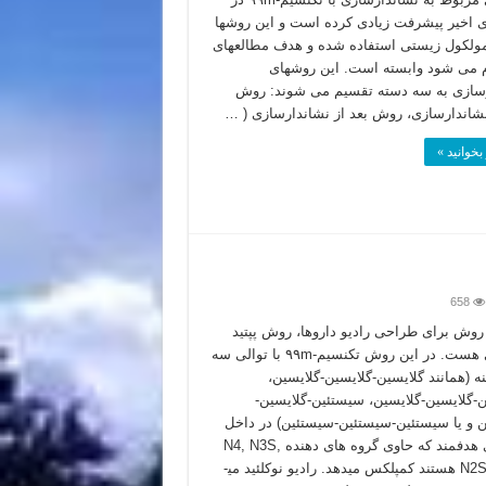
 اخیر پیشرفت زیادی کرده است و این روش­ها
مولکول زیستی استفاده شده و هدف مطالعه­ای
م می شود وابسته است. این روش­های
سازی به سه دسته تقسیم می شوند: روش
نشاندارسازی، روش­ بعد از نشاندارسازی ( …
بخوانید »
658
وش برای طراحی رادیو داروها، روش پپتید
هیبریدی هست. در این روش تکنسیم-۹۹m با توالی سه
ه (همانند گلایسین-گلایسین-گلایسین،
-گلایسین-گلایسین، سیستئین-گلایسین-
 و یا سیستئین-سیستئین-سیستئین) در داخل
پپتیدهای هدفمند که حاوی گروه های دهنده N4, N3S,
N2S2, NS3 هستند کمپلکس می­دهد. رادیو نوکلئید می­