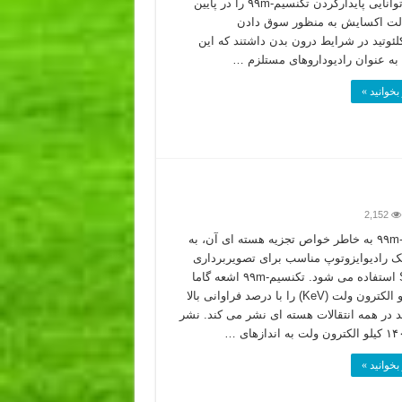
کرد که توانایی پایدارکردن تکنسیم-۹۹m را در پایین
لت اکسایش به منظور سوق دادن
کلئوتید در شرایط درون بدن داشتند که این
 به عنوان رادیوداروهای مستلزم …
بخوانید »
2,152
تکنسیم-۹۹m به خاطر خواص تجزیه هسته ­ای آن، به
ک رادیوایزوتوپ مناسب برای تصویربرداری
SPECT استفاده می شود. تکنسیم-۹۹m اشعه گاما
۱۴۰ کیلو الکترون ولت (KeV) را با درصد فراوانی بالا
صد در همه انتقالات هسته ای نشر می کند. نشر
بخوانید »