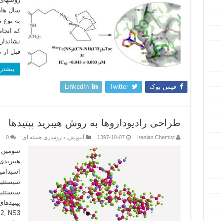
سال های
به نوع 
که انجا
نشاندار
قبل از 
بیشتر 
فیس بوک
Twitter
LinkedIn
طراحی رادیوداروها به روش هیبرید پپتیدها
Iranian Chemist
1397-10-07
آموزش
,
داروسازی هسته ای
0
سومین ر
اسیدآمین
سیستئین
سیستئین