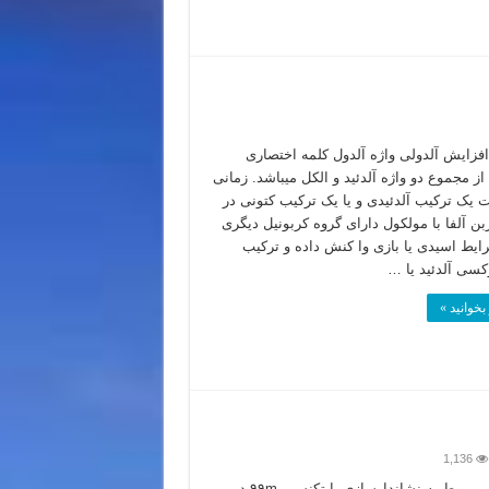
فزایش آلدولی واژه آلدول کلمه اختصاری
از مجموع دو واژه آلدئید و الکل میباشد. زمانی
ات یک ترکیب آلدئیدی و یا یک ترکیب کتونی در
بن آلفا با مولکول دارای گروه کربونیل دیگری
یط اسیدی یا بازی وا کنش داده و ترکیب
وکسی آلدئید یا …
بخوانید »
1,136
روش­های مربوط به نشاندارسازی با تکنسیم-۹۹m در