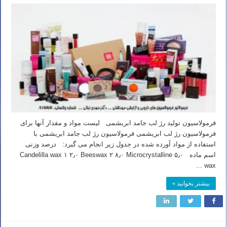
فرمولاسیون تولید رژ لب جامد ابریشمی لیست مواد و مقدار آنها برای
فرمولاسیون رژ لب ابریشمی فرمولاسیون رژ لب جامد ابریشمی با
استفاده از مواد آورده شده در جدول زیر انجام می گیرد: درصد وزنی
اسم ماده ۵٫۰ Candelilla wax ۱ ۲٫۰ Beeswax ۲ ۸٫۰ Microcrystalline
wax …
بیشتر بخوانید »