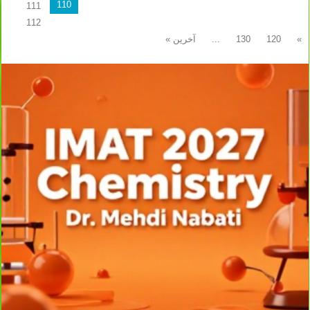
110
111
112
»
120
130
...
آخرین »