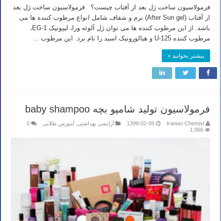
فرمولاسیون ساخت ژل بعد از آفتاب چیست؟ فرمولاسیون ساخت ژل بعد
از آفتاب (After Sun gel) نرم و شفاف شامل انواع مرطوب کننده ها می
باشد. از این مرطوب کننده ها می توان ژل آلوئه ورا، لیپونیک EG-1،
مرطوب کننده U-125 و هیالورونیک اسید را نام برد. این مرطوب …
بیشتر بخوانید »
فرمولاسیون تولید شامپو بچه baby shampoo
Iranian Chemist
1399-01-09
آرایشی بهداشتی
,
آموزش طلایی
0
1,066