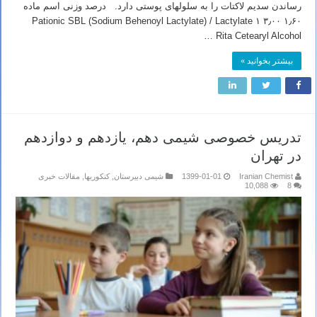
رساندن سدیم لاکتات را به سلولهای پوستی دارد. درصد وزنی اسم ماده
۱٫۶۰ Pationic SBL (Sodium Behenoyl Lactylate) / Lactylate ۱ ۳٫۰۰
Rita Cetearyl Alcohol …
بیشتر بخوانید »
تدریس خصوصی شیمی دهم، یازدهم و دوازدهم
در تهران
Iranian Chemist
1399-01-01
شیمی دبیرستان
,
کنکوریها
,
مقالات خبری
10,088
8