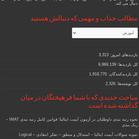
دنبال می کند.
مطالب جذاب و مهمی که دنبالش هستید
مطالب
جذاب
و
مهمی
که
دنبالش
بازدیدهای امروز:
3,313
هستید
کل بازدیدها:
6,969,139
کل بازدیدکنند‌گان:
1,918,770
کل نوشته‌ها:
2,326
مباحث جدیدی که با شما فرهیختگان در میان
گذاشته شده است
نحوه رتبه بندی داوطلبان در آزمون آیمت ایتالیا؛ قوانین کامل رتبه بندی IMAT –
رنک بندی
نمونه سوالات آیمت ایتالیا – استدلال و منطق – تفکر انتقادی – Logical