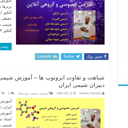
آموزش ن
برترها 
کنکور ا
حفظی و 
…
بیشتر 
فیس بوک
Twitter
LinkedIn
شباهت و تفاوت ایزوتوپ ها – آموزش شیمی کن
دبیران شیمی ایران
Iranian Chemist
1400-06-11
آموزش
,
شیمی دبیرستان
0
7
آموزش ج
ایران دک
آموزش ج
استاد ن
شیمی یا