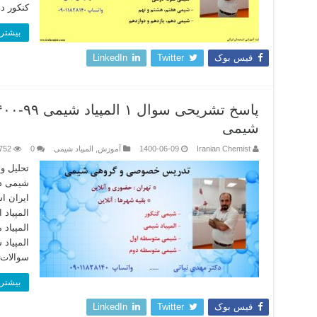
کنکور د
بیشتر 
فیس بوک
Twitter
LinkedIn
شیمی
Iranian Chemist
1400-06-09
آموزش
,
المپیاد شیمی
0
752
تحلیل و
شیمی دک
ایران ا
المپیاد
المپیاد 
المپیاد
سوالات
بیشتر 
فیس بوک
Twitter
LinkedIn