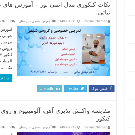
نکات کنکوری مدل اتمی بور – آموزش های ت
نباتی
Iranian Chemist
1400-06-13
آموزش
,
شیمی دبیرستان
0
6
آموزش ج
شیمی دک
المپیاد
یکی …
بیشتر 
فیس بوک
Twitter
LinkedIn
مقایسه واکنش پذیری آهن، آلومینیوم و روی 
کنکور
Iranian Chemist
1400-06-12
آموزش
,
شیمی دبیرستان
0
1