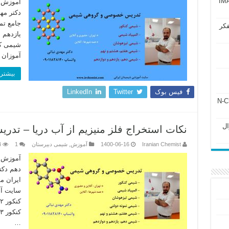
آزمون IMAT 2025
آموزش ج
دکتر مه
جامع تم
فکر
یازدهم 
شیمی کن
آموزان 
بیشتر 
فیس بوک
Twitter
LinkedIn
ل ۲۴۳ فصل ۲ جزوه N-Chem
Subato – سوال
نکات استخراج فلز منیزیم از آب دریا – تد
Iranian Chemist
1400-06-16
آموزش
,
شیمی دبیرستان
1
4
آموزش م
دهم دکت
سایت آم
…