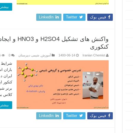
بیشتر 
فیس بوک
Twitter
LinkedIn
واکنش های تش
کنکوری
Iranian Chemist
1400-06-14
آموزش
,
شیمی دبیرستان
0
6
شرایط ت
باران ا
ایران د
کنکور ا
برتر شی
کلاس بر
بیشتر 
فیس بوک
Twitter
LinkedIn