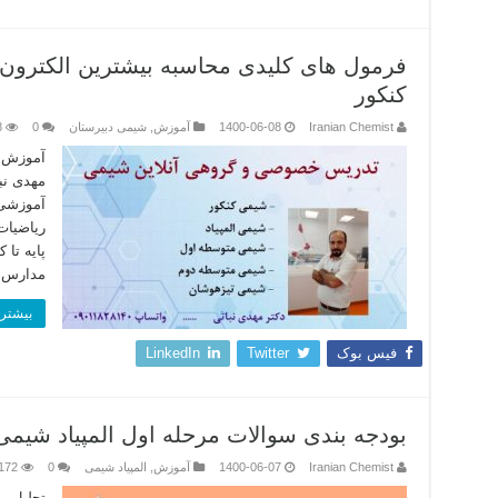
فرمول های کلیدی محاسبه بیشترین الکترون لا
کنکور
Iranian Chemist
1400-06-08
آموزش
,
شیمی دبیرستان
0
8
آموزش ف
مهدی نب
آموزشی 
ریاضیات
مدارس‌ 
بیشتر 
فیس بوک
Twitter
LinkedIn
بودجه بندی سوالات مرحله اول المپیاد شیمی ۹۹-۱۴۰۰ – استاد مهدی نبا
Iranian Chemist
1400-06-07
آموزش
,
المپیاد شیمی
0
172
تحلیل و