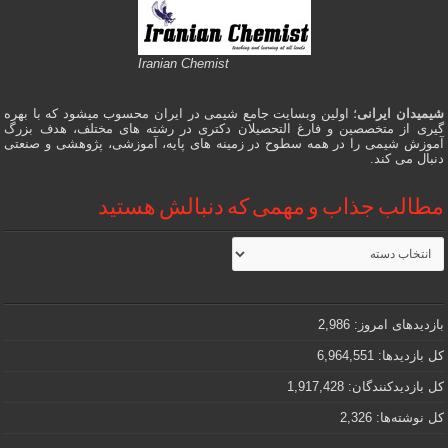
Iranian Chemist
شیمیدان ایرانی
؛ اولین وبسایت جامع شیمی در ایران محسوب میشود که با بهره
گیری از متخصصین و فارغ التحصیلان دکتری در رشته های مختلف، هدف بزرگ
آموزش شیمی را در همه سطوح در زمینه های پایه، آموزشی، پژوهشی و صنعتی
دنبال می کند.
مطالب جذاب و مهمی که دنبالش هستید
مطالب
جذاب
و
مهمی
که
دنبالش
بازدیدهای امروز:
2,986
هستید
کل بازدیدها:
6,964,551
کل بازدیدکنند‌گان:
1,917,428
کل نوشته‌ها:
2,326