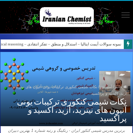
نمونه سوالات آیمت ایتالیا – استدلال و منطق – تفکر انتقادی – Logical reasoning – پارت ۸
کانال آیمت ایتالیا در نرم افزار بله – کانال شیمی آیمت استاد نباتی
خانه
/
آموزش
/
نکات شیمی کنکوری ترکیبات یونی آنیون های نیترید،
آزید، اکسید و پراکسید
نکات شیمی کنکوری ترکیبات یونی
آنیون های نیترید، آزید، اکسید و
پراکسید
برترین مدرس شیمی کنکور ایران - رنکینگ و رتبه شماره 1 بهترین دبیران