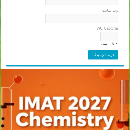
وب‌ سایت
WC Captcha
× 6 = سی