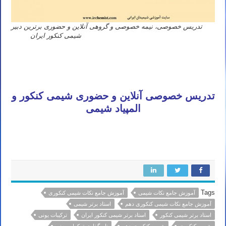
تدریس خصوصی، نیمه خصوصی و گروهی آنلاین و حضوری برترین دبیر
شیمی کنکور ایران
استاد نباتی
معلم شیمی کنکور تهران مشهد اصفهان کرج شیراز تبریز قم اهواز کرمانشاه ارومیه رشت زاهدان همدان کرمان یزد اردبیل
بندرعباس اراک اسلامشهر زنجان قزوین سنندج خرم آباد گرگان ساری شهریار شهر قدس کاشان ملارد دزفول نیشابور بابل
خمینی شهر سبزوار گلستان آمل پاکدشت نجف آباد بروجرد آبادان قرچک بجنورد ورامین بوشهر ساوه
تدریس خصوصی آنلاین و حضوری شیمی کنکور و
المپیاد شیمی
قائم شهر بیرجند نسیم شهر سیرجان خوی ایلام بوکان شهرکرد سمنان فردیس مراغه شاهین شهر ملایر مهاباد سقز بندر ماهشهر
رفسنجان گنبد کاووس شاهرود مرودشت کمال شهر
Tags
آموزش جامع نکات شیمی
آموزش جامع نکات شیمی کنکوری
آموزش جامع نکات شیمی کنکوری دهم
استاد برتر شیمی
استاد برتر شیمی کنکور
استاد برتر شیمی کنکور ایران
ترکیبات یونی