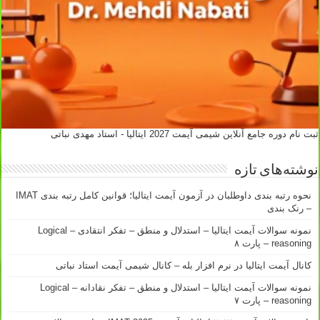
ثبت نام دوره جامع آنلاین شیمی آیمت 2027 ایتالیا - استاد مهدی نباتی
نوشته‌های تازه
نحوه رتبه بندی داوطلبان در آزمون آیمت ایتالیا؛ قوانین کامل رتبه بندی IMAT
– رنک بندی
نمونه سوالات آیمت ایتالیا – استدلال و منطق – تفکر انتقادی – Logical
reasoning – پارت ۸
کانال آیمت ایتالیا در نرم افزار بله – کانال شیمی آیمت استاد نباتی
نمونه سوالات آیمت ایتالیا – استدلال و منطق – تفکر نقادانه – Logical
reasoning – پارت ۷