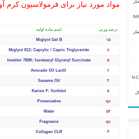
فکر
مواد مورد نیاز برای فرمولاسیون کرم آو
آزمون IMAT 2025
درصد وزنی
اسم ماده اولیه
فکر
Miglyol Gel B
۱۵
Miglyol 812: Caprylic / Capric Triglyceride
۸
Imwitor 780K: Isostearyl Glyceryl Succinate
۵
Avocado Oil Lactil
۶
ل ۲۴۳ فصل ۲ جزوه N-Chem
Sesame Oil
۴
Karion F: Sorbitol
۵
Subato – سوال
Preservative
qs
Water
۵۴
Fragrance
qs
Collagen CLR
۳