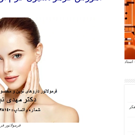
 آیمت 2027 ایتالیا - استاد
فکر
فرمولاتور ف