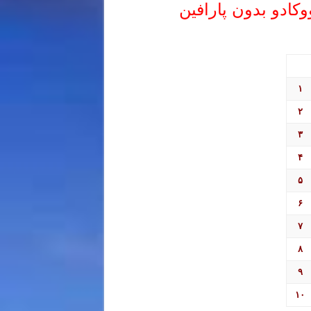
وکادو بدون پارافین
۱
۲
۳
۴
۵
۶
۷
۸
۹
۱۰