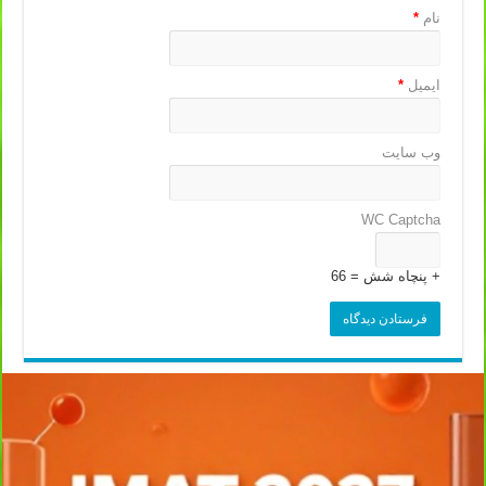
نام
*
ایمیل
*
وب‌ سایت
WC Captcha
+ پنچاه شش = 66