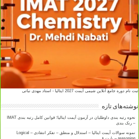
ثبت نام دوره جامع آنلاین شیمی آیمت 2027 ایتالیا - استاد مهدی نباتی
نوشته‌های تازه
نحوه رتبه بندی داوطلبان در آزمون آیمت ایتالیا؛ قوانین کامل رتبه بندی IMAT
– رنک بندی
نمونه سوالات آیمت ایتالیا – استدلال و منطق – تفکر انتقادی – Logical
reasoning – پارت ۸