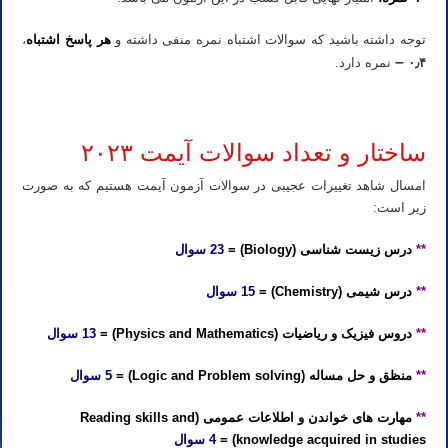
توجه داشته باشید که سوالات اشتباه نمره منفی داشته و
هر پاسخ اشتباه
،
–
۰٫۴
نمره دارد.
منابع، تعداد سوالات هر درس و تاریخ آزمون IMAT ایتالیا ۲۰۲۳
ساختار و تعداد سوالات آیمت ۲۰۲۳
امسال شاهد تغییرات عجیبی در سوالات آزمون آیمت هستیم که به صورت
زیر است:
**
درس زیست شناسی (Biology) =
23 سوال
**
درس شیمی (Chemistry) =
15 سوال
**
دروس فیزیک و ریاضیات (Physics and Mathematics) =
13 سوال
**
منظق و حل مساله (Logic and Problem solving) =
5 سوال
**
مهارت های خواندن و اطلاعات عمومی (Reading skills and
knowledge acquired in studies) =
4 سوال