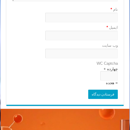
نام
*
ایمیل
*
وب‌ سایت
WC Captcha
چهارده +
= هجده