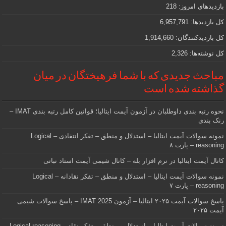
دنبالش
بازدیدهای امروز:
218
هستید
کل بازدیدها:
6,957,791
کل بازدیدکنند‌گان:
1,914,660
کل نوشته‌ها:
2,326
مباحث جدیدی که با شما فرهیختگان در میان
گذاشته شده است
نحوه رتبه بندی داوطلبان در آزمون آیمت ایتالیا؛ قوانین کامل رتبه بندی IMAT –
رنک بندی
نمونه سوالات آیمت ایتالیا – استدلال و منطق – تفکر انتقادی – Logical
reasoning – پارت ۸
کانال آیمت ایتالیا در نرم افزار بله – کانال شیمی آیمت استاد نباتی
نمونه سوالات آیمت ایتالیا – استدلال و منطق – تفکر نقادانه – Logical
reasoning – پارت ۷
پاسخ سوالات آیمت ۲۰۲۵ ایتالیا – آزمون IMAT 2025 – پاسخ سوالات شیمی
آیمت ۲۰۲۵
نمونه سوالات آیمت ایتالیا – استدلال و منطق – تفکر نقاد – Logical reasoning