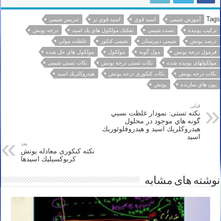
Tags
آموزش شیمی
اسيد قوي
اسيد قوي تر
تدریس شیمی
تركيب يونيده
تست شیمی
تفكيك مولكول هاي يك اسيد
درجه یونش
درصد يونش
شیمی دبیرستان
شیمی کنکور
غلظت مولي
فرمول درجه يونش
مول گونه
مولكول
مولكول هاي حل شده
مولکولهای یونیده شده
نکات تستی درجه يونش
نکات تستی شیمی
نکات درجه یونش
نکات کنکوری درجه یونش
هيدروكلريك اسيد
يون هاي سازنده
یونش
قبلی
نکته تستی: نمودار غلظت نسبي
گونه هاي موجود در محلول
هيدروكلريك اسيد و هيدروفلوئوريك
اسيد
بعد
نکته کنکوری معادله يونش
كربوكسيليك اسيدها
نوشته های مشابه