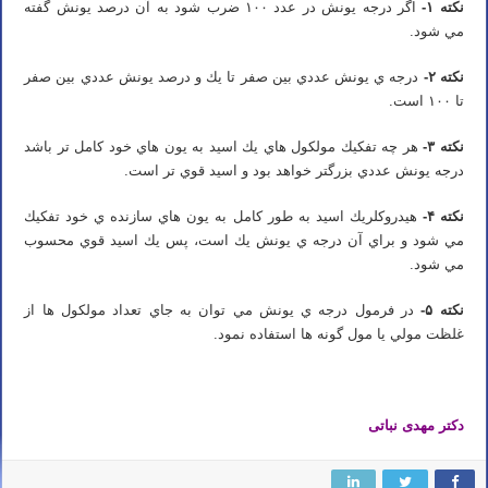
نكته
۱-
اگر درجه يونش در عدد ۱۰۰ ضرب شود به آن درصد يونش گفته
مي شود.
نكته
۲-
درجه ي يونش عددي بين صفر تا يك و درصد يونش عددي بين صفر
تا ۱۰۰ است.
نكته
۳-
هر چه تفكيك مولكول هاي يك اسيد به يون هاي خود كامل تر باشد
درجه يونش عددي بزرگتر خواهد بود و اسيد قوي تر است.
نكته
۴-
هيدروكلريك اسيد به طور كامل به يون هاي سازنده ي خود تفكيك
مي شود و براي آن درجه ي يونش يك است، پس يك اسيد قوي محسوب
مي شود.
نكته
۵-
در فرمول درجه ي يونش مي توان به جاي تعداد مولكول ها از
غلظت مولي يا مول گونه ها استفاده نمود.
دکتر مهدی نباتی