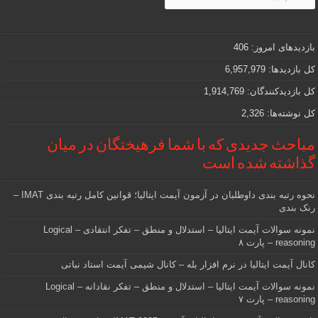
جذاب
و
مهمی
که
دنبالش
بازدیدهای امروز:
406
هستید
کل بازدیدها:
6,957,979
کل بازدیدکنند‌گان:
1,914,769
کل نوشته‌ها:
2,326
مباحث جدیدی که با شما فرهیختگان در میان
گذاشته شده است
نحوه رتبه بندی داوطلبان در آزمون آیمت ایتالیا؛ قوانین کامل رتبه بندی IMAT –
رنک بندی
نمونه سوالات آیمت ایتالیا – استدلال و منطق – تفکر انتقادی – Logical
reasoning – پارت ۸
کانال آیمت ایتالیا در نرم افزار بله – کانال شیمی آیمت استاد نباتی
نمونه سوالات آیمت ایتالیا – استدلال و منطق – تفکر نقادانه – Logical
reasoning – پارت ۷