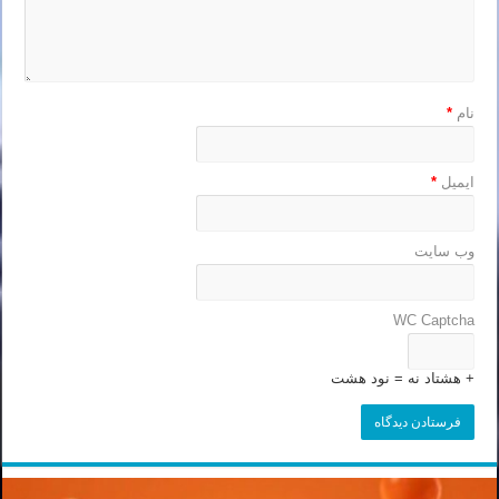
نام
*
ایمیل
*
وب‌ سایت
WC Captcha
+ هشتاد نه = نود هشت