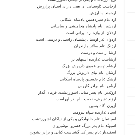
ارجاسب :اوستایی آن یعنی دارای اسبان پرارزش
ارجمند :با ارزش
ارد :نام سیزدهمین پادشاه اشکانی
اردشیر :نام پادشاه هخامنشی و ساسانی
اردلان :از واژه ارد ایرانی است
اردوان :در اوستا ، پشتیبان راستی و درستی است
ارژنگ :نام سالار مازندران
ارشا :راست و درست
ارشاسب :دارنده اسبهای نر
اَرشام :پسر عموی داریوش بزرگ
اَرشان :نام نیای داریوش بزرگ
ارشک :نام نخستین پادشاه اشکانی
اَرشَن :نام برادر کاووس
اروتَدنر :نام پسر میانی اشوزرتشت. فرمان گذار
اروَند :شریف- نجیب. نام پدر لهراسب
اُزیرن :گاه پسین
اسپاد :دارنده سپاه نیرومند
اسپنتمان :نام خانوادگی و یکی از نیاکان اشوزرتشت
اسپهبُد :نام پدر بزرگ خسرو انوشیروان
اسفندیار :نام پسر کی گشتاسب کیانی و برادر پشوتن