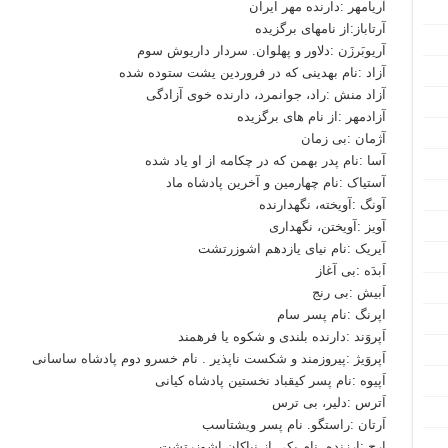
آریامهر :دارنده مهر ایران
آرتاباز:از نامهای برگزیده
آریوبَرزَن :دلاور و پهلوان. سردار داریوش سوم
آزاد :نام بهدینی که در فروردین یشت ستوده شده
آزاد منش :راد، جوانمرد، دارنده خوی آزادگی
آزادمهر :از نام های برگزیده
آژمان :بی زمان
آسا :نام پدر بهمن که در چکامه از او یاد شده
آستیاک :نام چهارمین و آخرین پادشاه ماد
آونگ :آویخته، نگهدارنده
آویز :آویختن، نگهداری
آیریک :نام نیای یازدهم اشوزرتشت
اَبدَه :بی آغاز
اَبیش :بی رنج
اپرنگ :نام پسر سام
اَپروَند :دارنده بلندی و شکوه یا فرهمند
اَپروَیژ :پیروزمند و شکست ناپذیر . نام خسرو دوم پادشاه ساسانی
اَپیوه :نام پسر کیقباد نخستین پادشاه کیانی
اَترس :دلیر، بی ترس
اَرتان :راستگو. نام پسر ویشتاسب
ارج :ارزنده. نام یکی از نیاکان اشوزرتشت