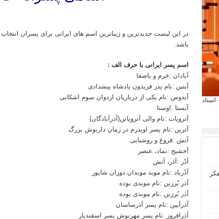
در این لیست جدیدترین و زیباترین اسم های ایرانی برای پسران انتخاب 
باشد.
اسم پسر ایرانی با حرف الف
:
آبادان :خرم و باصفا
آبتین :نام پدر فریدون پادشاه پیشدادی
آبدوس :نام یکی از درباریان اردوان سوم اشکانی
 آیمت 2027 ایتالیا - استاد
آبستا :اوستا
آتروپات :نام والی آتروپاتن(آذرآبادگان)
آترین :نام پسر اوپدرم در زمان داریوش بزرگ
آتش :فروغ و روشنایی
آخشیج :نماد، عنصر
آدُر :آذر، آتش
آدُرباد :نام موبد موبدان دوران شاپور
فکر
آذر بُرزین :نام موبدی بوده
آذر بُرزین :نام موبدی بوده
آذرآیین :نام پسر آذرساسان
آذرافروز :نام پسر مهرنوش پسر اسفندیار