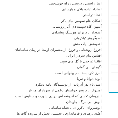
اشا :راستی ، درستی ، راه خوشبختی
اشاداد :داده پاکی و پارسایی
اشتاد :راستی
اشکان :نام سومین نیای پاکر
اُشهن :گاه سپیده دم، آغاز روشنایی
اَشوداد :نام برادر هوشنگ پیشدادی
اشوفْرَوَهَر :پاکروان
اشومنش :پاک منش
افروغ :روشنایی و فروغ. از مفسران اوستا در زمان ساسانیان
افشین :نام سردار ایرانی
اقاقیا :درختی با گل های سپید
اَگومان :بی گمان
البرز :کوه بلند. نام پهلوانی است
الوند :توانا و تیزپا
امید :نام پدر آذرپات، از نویسندگان نامه دینکرد
امیدوار :نام پسر خواستان دیلمی از سرداران مازیار
اندریمان :کسی که اندیشه اش در پی شهرت و ستایش است
اَنوش :بی مرگ. جاویدان
انوشیروان :پاکروان، پادشاه ساسانی
اَهنَوَد :رهبری و فرمانداری . نخستین بخش از سروده گات ها