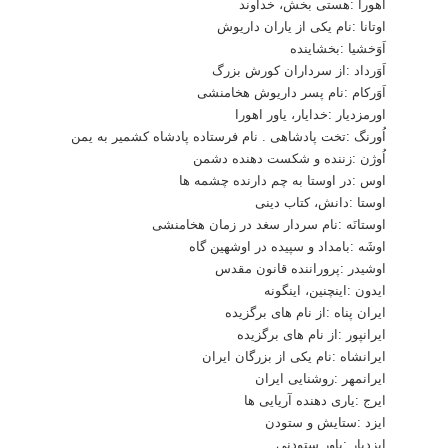
اهورا :هستی بخش، خداوند
اوتانا :نام یکی از یاران داریوش
اَوَخشیا :بخشاینده
اَوَرداد :از سرداران کورش بزرگ
اَوَرکام :نام پسر داریوش هخامنشی
اورمزدیار :خدایار، یاور اهورا
اُورنگ :تخت پادشاهی . نام فرستاده پادشاه کشمیر به یمن
اُوژن :زننده و شکست دهنده دشمن
اوس :در اوستا به چم دارنده چشمه ها
اوستا :دانش، کتاب دینی
اوستانَه :نام سردار سغد در زمان هخامنشی
اوشَه :بامداد و سپیده در اوشهین گاه
اوشیدر :پروراننده قانون مقدس
ایدون :اینچنین، اینگونه
ایران پناه :از نام های برگزیده
ایرانپور :از نام های برگزیده
ایرانشاه :نام یکی از بزرگان ایران
ایرانمهر :روشنایی ایران
ایرج :یاری دهنده آریایی ها
ایزد :ستایش و ستودن
ایزدیار :یاور ستودنی