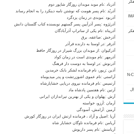
فکر
آذرباد :نام موبد موبدان روزگار شاپور دوم
آذربُد :نام پسر هومت که نوشتن نامه دینکرد را به انجام رساند
آزمون IMAT 2025
آذربود :موبدی در زمان یزدگرد
آذرپَژوه :پسر آذرآیین پسر گستهم نویسنده کتاب گلستان دانش
فکر
آذرپناه :نام یکی از ساتراپ آذرآبادگان
آذرخش :صاعقه، برق
آذرفر :در اوستا به دارنده فرآذر
آذرکیوان :از موبدان بزرگ شیراز در روزگار حافظ
آذرمهر :نام موبدی است در زمان کواد
آذرنوش :در اوستا به دوست دار فرهنگ
آذین :زیور، نام فرمانده لشکر بابک خرمدین
ل ۲۴۳ فصل ۲ جزوه N-Chem
آراستی :نام عموی اشوزرتشت و پدر میدیوماه
آرتمیس :نام فرمانده نیروی دریایی خشایارشاه
Subato – سوال
آرتین :نام هفتمین پادشاه ماد
آرش :پهلوان و یکی از بهترین تیراندازان ایرانی
آرمان :آرزو، خواسته
آرمین :آرامش، آسودگی
آریا :اصیل و آزاد ، فرمانده ارتش ایران در روزگار کورش
آریامن :نام فرمانده ناوگان خشایار شاه
آریامنش :نام پسر داریوش